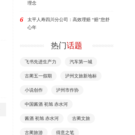
理念
6
太平人寿四川分公司：高效理赔 “赔”您舒
心年
热门
话题
飞书先进生产力
汽车第一城
古蔺五一假期
泸州文旅新地标
小说创作
泸州市作协
中国酱酒 初旭 赤水河
酱酒 初旭 赤水河
古蔺文旅
古蔺旅游
得意之笔