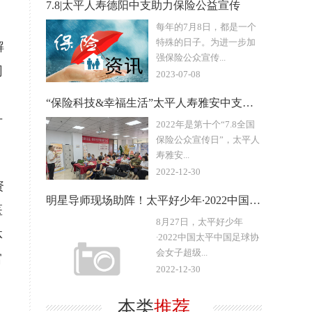
7.8|太平人寿德阳中支助力保险公益宣传
每年的7月8日，都是一个
特殊的日子。为进一步加
解
强保险公众宣传...
网
2023-07-08
“保险科技&幸福生活”太平人寿雅安中支开展“进太平”
升
2022年是第十个“7.8全国
保险公众宣传日”，太平人
寿雅安...
2022-12-30
资
明星导师现场助阵！太平好少年∙2022中国太平中国足球协会女
医
8月27日，太平好少年
体
∙2022中国太平中国足球协
会女子超级...
富
2022-12-30
本类
推荐