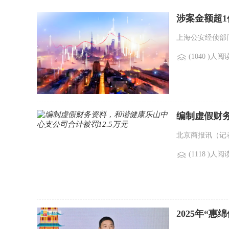
涉案金额超1
上海公安经侦部门
(1040 )人阅
编制虚假财务
北京商报讯（记者
(1118 )人阅
2025年“