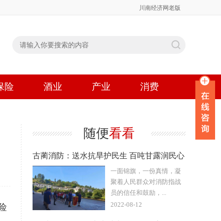
川南经济网老版
保险
酒业
产业
消费
随便
看看
古蔺消防：送水抗旱护民生 百吨甘露润民心
一面锦旗，一份真情，凝
聚着人民群众对消防指战
员的信任和鼓励，...
2022-08-12
险