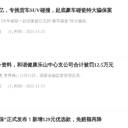
亿，专挑货车SUV碰撞，起底豪车碰瓷特大骗保案
今年破获一起涉案超亿元的“豪车碰瓷”特大骗保...
读
时间：2025-11-23
资料，和谐健康乐山中心支公司合计被罚12.5万元
 李秀梅）11月12日，国家金融监督管理总局...
读
时间：2025-11-13
惠绵保”正式发布！新增129元优选款，免赔额再降