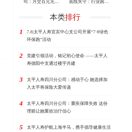
司：月交百元无压
底线失守：行业困境
力，百万理赔来救急
下的反思与启示
本类
排行
1
7.8|太平人寿宜宾中心支公司开展“7·8绿色
环保跑”活动
2
党建引领活动，铭记初心使命 ——太平人
寿德阳中支通过楼宇共建
3
太平人寿四川分公司：感动于心 她选择加
入太平将保险大爱传递
4
太平人寿四川分公司：重疾保障失效 这份
理赔让她重拾治疗信心
5
太平人寿护航上海半马，携手倡导健康生活