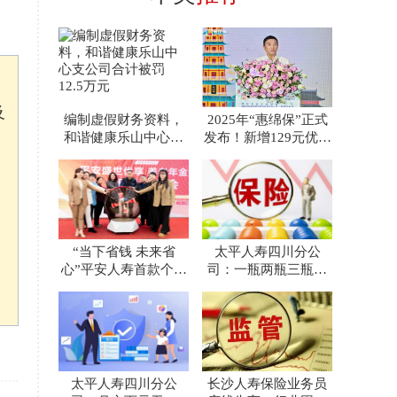
及
编制虚假财务资料，
2025年“惠绵保”正式
和谐健康乐山中心支
发布！新增129元优选
公司合计被罚12.5万
款，免赔额再降
元
“当下省钱 未来省
太平人寿四川分公
心”平安人寿首款个人
司：一瓶两瓶三瓶四
养老金保险产品上市
瓶……太平小伙终于
救下了这
太平人寿四川分公
长沙人寿保险业务员