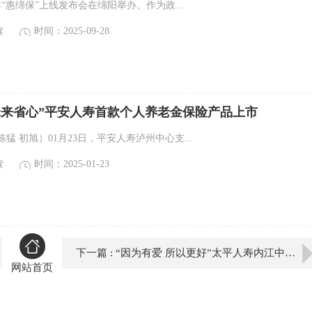
5年“惠绵保”上线发布会在绵阳举办。作为政...
读
时间：2025-09-28
未来省心”平安人寿首款个人养老金保险产品上市
猛 初旭）01月23日，平安人寿泸州中心支...
读
时间：2025-01-23
下一篇 : “因为有爱 所以更好”太平人寿内江中支举办汇爱公益书屋活动
网站首页