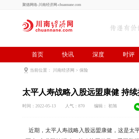
聚德网络-川南经济网-chuannane.com
首页
快讯
深度
时评
健康
文艺
关于我们
当前位置：
川南经济网
>
保险
太平人寿
时间：2022-05-13
人气：
870
编辑： 初旭
近期，太平人寿战略入股远盟康健，这是太平