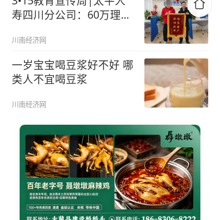
3•15教育宣传周|太平人
寿四川分公司：60万理赔
+
川南经济网
一岁宝宝喝豆浆好不好 哪
类人不宜喝豆浆
川南经济网