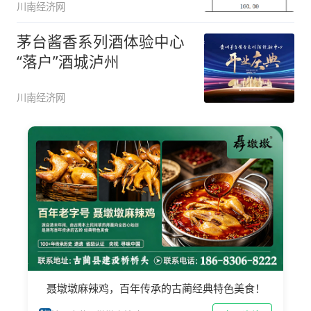
川南经济网
茅台酱香系列酒体验中心
“落户”酒城泸州
川南经济网
聂墩墩麻辣鸡，百年传承的古蔺经典特色美食！