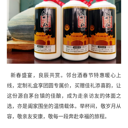
新春盛宴，良辰共赏。邻台酒春节特惠暖心上
线，定制礼盒享团圆专属价，买赠佳礼添喜韵，让
这份源自茅台镇的佳酿，成为走亲访友的体面之
选，亦是阖家围坐的温情载体。举杯间，敬岁月从
容，敬亲友安康，敬每一段奔赴幸福的旅程。