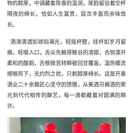
物的醇厚，中调藏着陈香的温润，尾韵留驻着空杯
隔夜的绵长，恰如人生富贵，层次丰盈而余味悠
长。
酒液清透如琥珀凝光，轻摇杯壁，挂杯如岁月留
痕。轻啜入口，舌尖先触得粮谷的清甜，舌侧漾开
柔和的酸韵，舌根微苦转瞬被回甘覆盖，温热暖流
顺喉而下，无灼烈之扰，只剩醇厚绵长。这是开喜
酒业二十余载匠心坚守的馈赠，从美酒河酱酒的荣
光到代代相传的酿艺，每一滴都藏着对圆满的期
许。