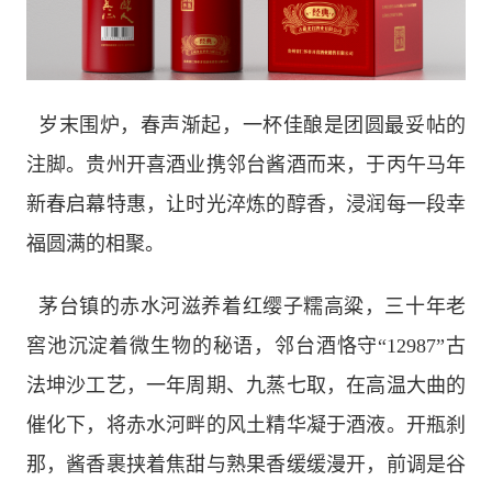
岁末围炉，春声渐起，一杯佳酿是团圆最妥帖的
注脚。贵州开喜酒业携邻台酱酒而来，于丙午马年
新春启幕特惠，让时光淬炼的醇香，浸润每一段幸
福圆满的相聚。
茅台镇的赤水河滋养着红缨子糯高粱，三十年老
窖池沉淀着微生物的秘语，邻台酒恪守“12987”古
法坤沙工艺，一年周期、九蒸七取，在高温大曲的
催化下，将赤水河畔的风土精华凝于酒液。开瓶刹
那，酱香裹挟着焦甜与熟果香缓缓漫开，前调是谷