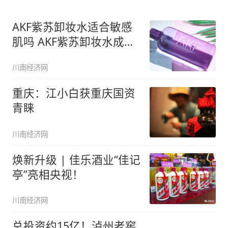
AKF紫苏卸妆水适合敏感
肌吗 AKF紫苏卸妆水成分
表
川南经济网
重庆：江小白获重庆国资
青睐
川南经济网
焕新升级 | 佳乐酒业“佳记
亭”亮相央视！
川南经济网
总投资约15亿！泸州老窖