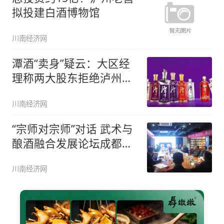
拟投建白酒博物馆
川南经济网
潭酒“卖身”疑云：大区经
理称两大股东拒绝泸州资
方
川南经济网
“宗师对宗师”对话 武术与
酿酒融合发展论坛成都举
行
川南经济网