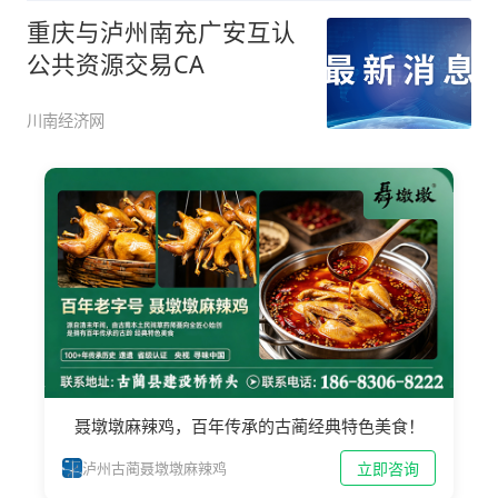
重庆与泸州南充广安互认
公共资源交易CA
川南经济网
聂墩墩麻辣鸡，百年传承的古蔺经典特色美食！
立即咨询
泸州古蔺聂墩墩麻辣鸡