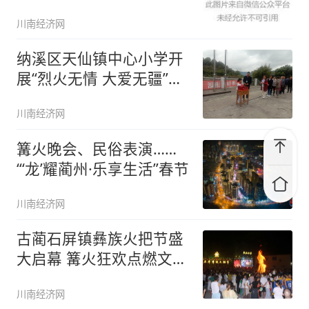
川南经济网
纳溪区天仙镇中心小学开
展“烈火无情 大爱无疆”募
捐活
川南经济网
篝火晚会、民俗表演……
“‘龙’耀蔺州·乐享生活”春节
川南经济网
古蔺石屏镇彝族火把节盛
大启幕 篝火狂欢点燃文化
激情
川南经济网