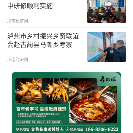
中研修顺利​实施
川南经济网
泸州市乡村振兴乡贤联谊
会赴古蔺县马嘶乡考察
川南经济网