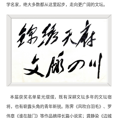
学名家，绝大多数都从这里起步，走向更广阔的文坛。
本届获奖名单星光熠熠，既有深耕文坛多年的文坛宿
将，也有崭露头角的青年新锐。陈霁《风吹白羽毛》、罗
伟章《谁在敲门》等作品摘得长篇小说奖；龚静染《边城