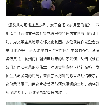
颁奖典礼现场庄重热烈，女子合唱《岁月里的花》、四
川清音《蜀韵文光赞》等充满巴蜀特色的文艺节目轮番上
演，为文学盛典增添浓郁文化氛围。多位获奖作家登台分
享创作心得，诗人梁平直言 “写作已与生命同在”，其获
奖诗集《一蓑烟雨》凝聚着近年的思考沉淀；凭借《谁在
敲门》再获殊荣的罗伟章，强调文学应捍卫精神品格，发
掘生活与灵魂的辽阔；来自赤水河畔的陈言熔动情表示，
这份荣誉属于川南这片被美酒与河水浸润的土地，她将继
续深耕乡土，为孩子书写有根的故事。