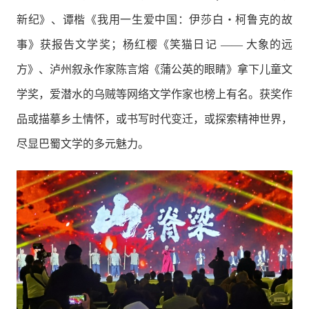
新纪》、谭楷《我用一生爱中国：伊莎白・柯鲁克的故
事》获报告文学奖；杨红樱《笑猫日记 —— 大象的远
方》、泸州叙永作家陈言熔《蒲公英的眼睛》拿下儿童文
学奖，爱潜水的乌贼等网络文学作家也榜上有名。获奖作
品或描摹乡土情怀，或书写时代变迁，或探索精神世界，
尽显巴蜀文学的多元魅力。