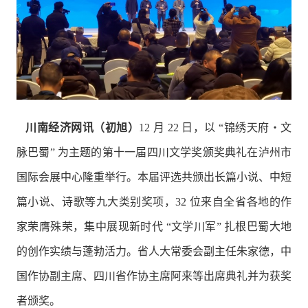
川南经济网讯（初旭）
12 月 22 日，以 “锦绣天府・文
脉巴蜀” 为主题的第十一届四川文学奖颁奖典礼在泸州市
国际会展中心隆重举行。本届评选共颁出长篇小说、中短
篇小说、诗歌等九大类别奖项，32 位来自全省各地的作
家荣膺殊荣，集中展现新时代 “文学川军” 扎根巴蜀大地
的创作实绩与蓬勃活力。省人大常委会副主任朱家德，中
国作协副主席、四川省作协主席阿来等出席典礼并为获奖
者颁奖。