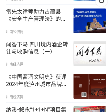
雷先太律师助力古蔺县
《安全生产管理法》的贯
彻实施
川南经济网
闻香下马 四川境内酒企转
让与收购信息（一）
川南经济网
《中国酱酒文明史》获评
2024年度泸州城市品牌建
设优
川南经济网
纳溪•叙永“1+1+N”项目集