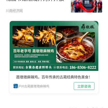
川南经济网
聂墩墩麻辣鸡，百年传承的古蔺经典特色美食！
立即咨询
泸州古蔺聂墩墩麻辣鸡