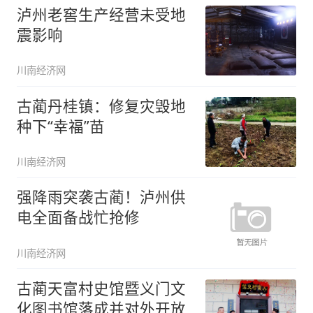
泸州老窖生产经营未受地
震影响
川南经济网
古蔺丹桂镇：修复灾毁地
种下“幸福”苗
川南经济网
强降雨突袭古蔺！泸州供
电全面备战忙抢修
川南经济网
古蔺天富村史馆暨义门文
化图书馆落成并对外开放