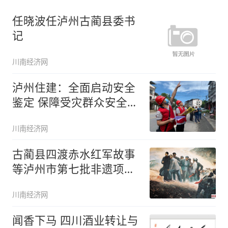
任晓波任泸州古蔺县委书
记
川南经济网
泸州住建：全面启动安全
鉴定 保障受灾群众安全有
序回迁
川南经济网
古蔺县四渡赤水红军故事
等泸州市第七批非遗项目
名录公布
川南经济网
闻香下马 四川酒业转让与