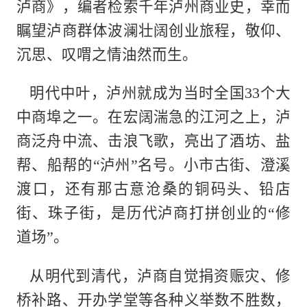
泸商》，编者检索千年泸州商业史，幸而
瞩望泸商群体波澜壮阔创业旅程，敬仰、
沉思、叹喟之情油然而生。
明代中叶，泸州就成为当时全国33个大
中商埠之一。在宏阔湍急的江河之上，泸
商泛舟中流、击浪飞歌，亮出了酒坊、盐
帮、船帮的“泸州”名号。小市古街、澄溪
渡口，还有那古意沧桑的铜码头、铅店
街、珠子街，是历代泸商打拼创业的“修
道场”。
从明代到清代，泸商自觉捐资赈灾、修
桥补路、开办学堂等各种义举数不胜数，