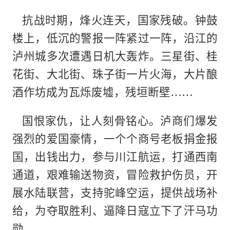
抗战时期，烽火连天，国家残破。钟鼓
楼上，低沉的警报一阵紧过一阵，沿江的
泸州城多次遭遇日机大轰炸。三星街、桂
花街、大北街、珠子街一片火海，大片酿
酒作坊成为瓦烁废墟，残垣断壁……
国恨家仇，让人刻骨铭心。泸商们爆发
强烈的爱国豪情，一个个商号老板捐金报
国，出钱出力，参与川江航运，打通西南
通道，艰难输送物资，冒险救护伤员，开
展水陆联营，支持驼峰空运，提供战场补
给，为夺取胜利、逼降日寇立下了汗马功
勋。