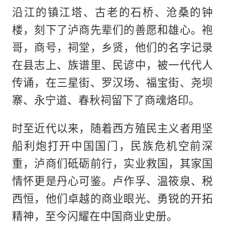
沿江的镇江塔、古老的石桥、沧桑的钟
楼，刻下了泸商先辈们的善愿和雄心。袍
哥，商号，祠堂，乡贤，他们的名字记录
在县志上、族谱里、民谚中，被一代代人
传诵，在三星街、罗汉场、福宝街、尧坝
寨、永宁道、春秋祠留下了商魂烙印。
时至近代以来，随着西方殖民主义者用坚
船利炮打开中国国门，民族危机空前深
重，泸商们砥砺前行，实业救国，其家国
情怀更是丹心可鉴。卢作孚、温筱泉、税
西恒，他们卓越的商业眼光、勇锐的开拓
精神，至今闪耀在中国商业史册。