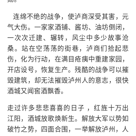
连绵不绝的战争，使泸商深受其害，元
气大伤。一家家酒铺、酱坊、油坊倒闭，
一次次迁建、辗转，风尘中多少故事沧
桑。站在空荡荡的街巷，泸商们拾起悲
伤，化为行动，在满目疮痍中重建家园，
开店设号，恢复生产。残酷的战争可以摧
毁建筑，却无法摧毁泸州人的意志，很快
酒城又闻窖酒飘香。
走过许多悲悲喜喜的日子 ，红旌十万出
江阳，酒城放歌焕新生。解放大军以势如
破竹之势，四面合围，一举解放泸州，人