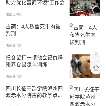
助力优化营商环境”工作会
川南经济网
古蔺：4人私售死牛肉被
判刑
川南经济网
把仓鼠打一顿他会记仇吗
刚养仓鼠怎么训练
川南经济网
四川长征干部学院泸州四
渡赤水分院古蔺教学点暨
县委党校