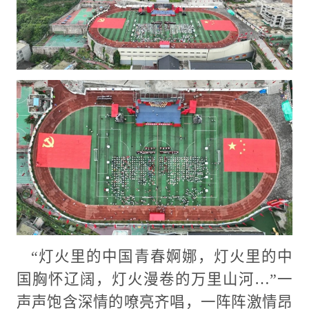
“灯火里的中国青春婀娜，灯火里的中
国胸怀辽阔，灯火漫卷的万里山河…”一
声声饱含深情的嘹亮齐唱，一阵阵激情昂