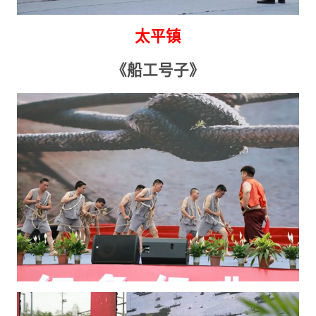
太平镇
《船工号子》