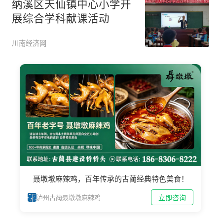
纳溪区天仙镇中心小学开
展综合学科献课活动
川南经济网
聂墩墩麻辣鸡，百年传承的古蔺经典特色美食！
立即咨询
泸州古蔺聂墩墩麻辣鸡