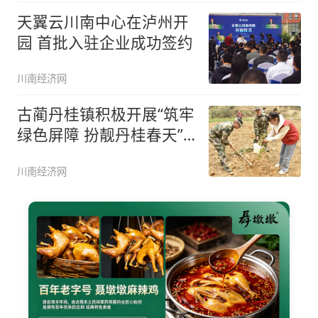
天翼云川南中心在泸州开
园 首批入驻企业成功签约
川南经济网
古蔺丹桂镇积极开展“筑牢
绿色屏障 扮靓丹桂春天”
植树
川南经济网