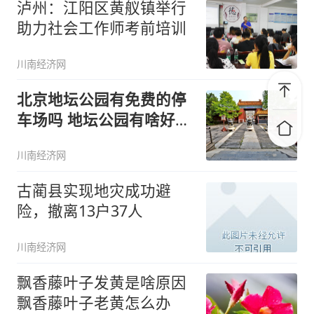
泸州：江阳区黄舣镇举行
助力社会工作师考前培训
川南经济网
北京地坛公园有免费的停
车场吗 地坛公园有啥好看
的
川南经济网
古蔺县实现地灾成功避
险，撤离13户37人
川南经济网
飘香藤叶子发黄是啥原因
飘香藤叶子老黄怎么办