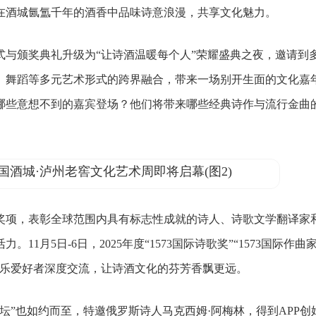
在酒城氤氲千年的酒香中品味诗意浪漫，共享文化魅力。
颁奖典礼升级为“让诗酒温暖每个人”荣耀盛典之夜，邀请到
、舞蹈等多元艺术形式的跨界融合，带来一场别开生面的文化嘉
哪些意想不到的嘉宾登场？他们将带来哪些经典诗作与流行金曲
奖项，表彰全球范围内具有标志性成就的诗人、诗歌文学翻译家
月5日-6日，2025年度“1573国际诗歌奖”“1573国际作曲
音乐爱好者深度交流，让诗酒文化的芬芳香飘更远。
”也如约而至，特邀俄罗斯诗人马克西姆·阿梅林，得到APP创