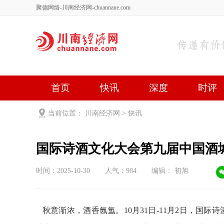
聚德网络-川南经济网-chuannane.com
首页
快讯
深度
时评
健康
文艺
关于我们
当前位置：
川南经济网
>
快讯
国际诗酒文化大会第九届中国酒
时间：2025-10-30
人气：
984
编辑： 初旭
秋意渐浓，酒香氤氲。10月31日-11月2日，国