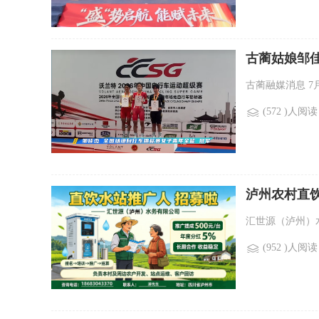
古蔺姑娘邹佳
古蔺融媒消息 7月
(572 )人阅读
泸州农村直
汇世源（泸州）
(952 )人阅读