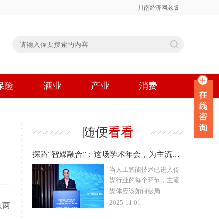
川南经济网老版
保险
酒业
产业
消费
随便
看看
探路“智媒融合”：这场学术年会，为主流媒体系统性变革开拓“A
当人工智能技术已进入传
媒行业的每个环节，主流
媒体应该如何破局...
2025-11-01
京两