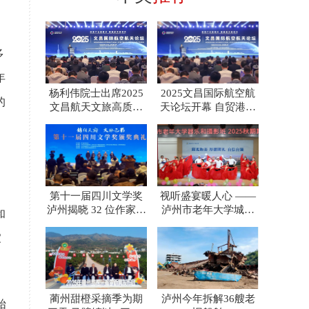
多
年
杨利伟院士出席2025
2025文昌国际航空航
的
文昌航天文旅高质量
天论坛开幕 自贸港封
发展论坛 共启“沉浸
关赋能商业航天新蓝
第十一届四川文学奖
视听盛宴暖人心 ——
泸州揭晓 32 位作家斩
泸州市老年大学城西
和
获巴蜀文坛最高荣誉
校区器乐摄影班汇演
家
蔺州甜橙采摘季为期
泸州今年拆解36艘老
始