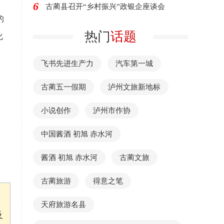
6
古蔺县召开“乡村振兴”政银企座谈会
的
热门
话题
化
。
飞书先进生产力
汽车第一城
古蔺五一假期
泸州文旅新地标
小说创作
泸州市作协
中国酱酒 初旭 赤水河
酱酒 初旭 赤水河
古蔺文旅
古蔺旅游
得意之笔
天府旅游名县
及