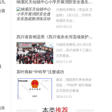
续九
纳溪区天仙镇中心小学开展消防安全逃生应急疏散演练活动
川南经济网讯（李远东 王
点值
金秋） 3月21日，泸州市
纳溪区天仙...
2023-03-22
四川省首例适用《四川省赤水河流域保护条例》案件宣判
川南经济网讯 2021年5月
28日，四川省第十三届人
大常委会...
2022-11-18
最
茶叶商标“中特早”注册成功
、
最近，我国茶叶界传来好
消息，“中特早”茶叶商标
正式宣告注册成...
2024-11-21
流会
本类
推荐