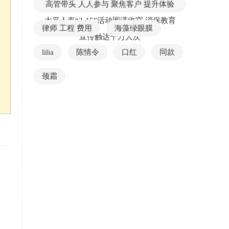
高管带头 人人参与 聚焦客户 提升体验
太平人寿“3·15”活动圆满收官 消保教育
律师 工程 费用
海藻绿眼膜
宣传触达千万人次
lilia
陈情令
口红
同款
颈霜