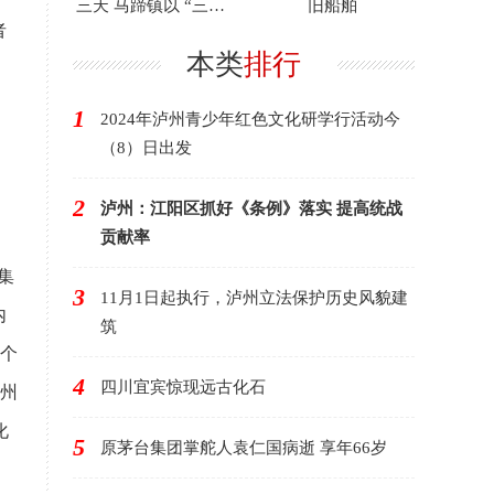
三天 马蹄镇以 “三色”
旧船舶
赋能产业振兴
者
本类
排行
1
2024年泸州青少年红色文化研学行活动今
（8）日出发
2
泸州：江阳区抓好《条例》落实 提高统战
贡献率
集
3
11月1日起执行，泸州立法保护历史风貌建
内
筑
余个
4
四川宜宾惊现远古化石
泸州
化
5
原茅台集团掌舵人袁仁国病逝 享年66岁