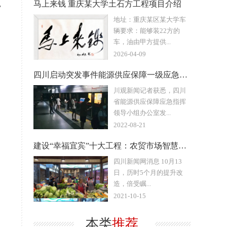
，
马上来钱 重庆某大学土石方工程项目介绍
地址：重庆某区某大学车
辆要求：能够装22方的
车，油由甲方提供...
2026-04-09
四川启动突发事件能源供应保障一级应急响应
川观新闻记者获悉，四川
省能源供应保障应急指挥
领导小组办公室发...
2022-08-21
建设“幸福宜宾”十大工程：农贸市场智慧化 菜篮子里装幸福
四川新闻网消息 10月13
日，历时5个月的提升改
造，倍受瞩...
2021-10-15
本类
推荐