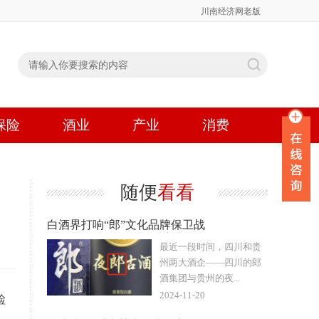
川南经济网老版
保险
酒业
产业
消费
随便
看看
白酒界打响“郎”文化品牌保卫战
最近一段时间，四川和贵
州两大酒企——四川的郎
酒集团与贵州的夜...
2024-11-20
检