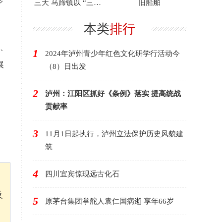
影
三天 马蹄镇以 “三色”
旧船舶
赋能产业振兴
本类
排行
、
1
2024年泸州青少年红色文化研学行活动今
展
（8）日出发
2
泸州：江阳区抓好《条例》落实 提高统战
贡献率
3
11月1日起执行，泸州立法保护历史风貌建
筑
4
四川宜宾惊现远古化石
及
5
原茅台集团掌舵人袁仁国病逝 享年66岁