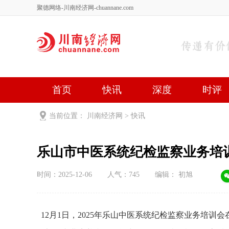
聚德网络-川南经济网-chuannane.com
首页
快讯
深度
时评
健康
文艺
关于我们
当前位置：
川南经济网
>
快讯
乐山市中医系统纪检监察业务培
时间：2025-12-06
人气：
745
编辑： 初旭
12月1日，2025年乐山中医系统纪检监察业务培