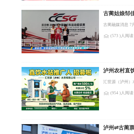
古蔺姑娘邹佳
古蔺融媒消息 7月
(573 )人阅读
泸州农村直
汇世源（泸州）
(954 )人阅读
泸州⇌古蔺票