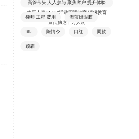
高管带头 人人参与 聚焦客户 提升体验
太平人寿“3·15”活动圆满收官 消保教育
律师 工程 费用
海藻绿眼膜
宣传触达千万人次
lilia
陈情令
口红
同款
颈霜