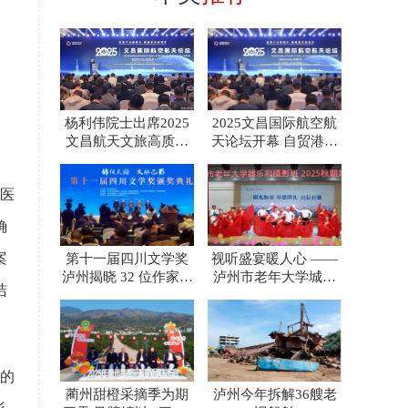
杨利伟院士出席2025
2025文昌国际航空航
文昌航天文旅高质量
天论坛开幕 自贸港封
发展论坛 共启“沉浸
关赋能商业航天新蓝
医
确
案
第十一届四川文学奖
视听盛宴暖人心 ——
泸州揭晓 32 位作家斩
泸州市老年大学城西
洁
获巴蜀文坛最高荣誉
校区器乐摄影班汇演
的
蔺州甜橙采摘季为期
泸州今年拆解36艘老