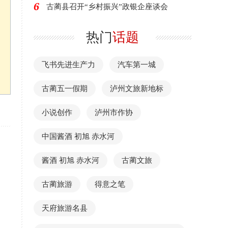
6
古蔺县召开“乡村振兴”政银企座谈会
热门
话题
飞书先进生产力
汽车第一城
古蔺五一假期
泸州文旅新地标
小说创作
泸州市作协
中国酱酒 初旭 赤水河
酱酒 初旭 赤水河
古蔺文旅
古蔺旅游
得意之笔
天府旅游名县