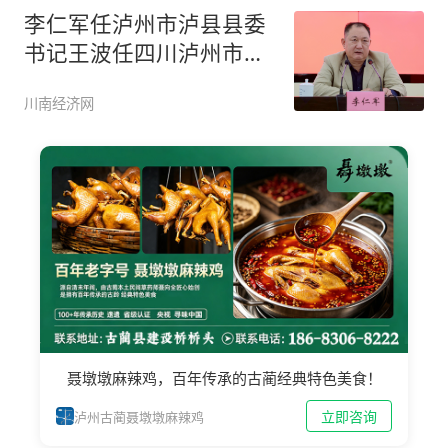
李仁军任泸州市泸县县委
书记王波任四川泸州市合
江县委书
川南经济网
聂墩墩麻辣鸡，百年传承的古蔺经典特色美食！
立即咨询
泸州古蔺聂墩墩麻辣鸡