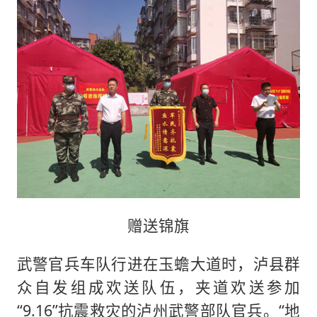
赠送锦旗
武警官兵车队行进在玉蟾大道时，泸县群
众自发组成欢送队伍，夹道欢送参加
“9.16”抗震救灾的泸州武警部队官兵。“地