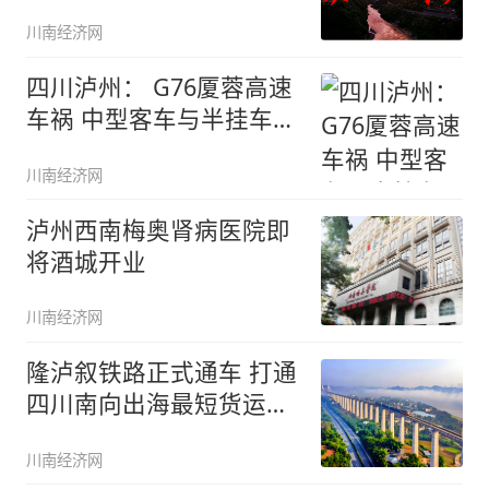
景区开
川南经济网
四川泸州： G76厦蓉高速
车祸 中型客车与半挂车追
尾
川南经济网
泸州西南梅奥肾病医院即
将酒城开业
川南经济网
隆泸叙铁路正式通车 打通
四川南向出海最短货运通
道
川南经济网