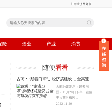
川南经济网老版
保险
酒业
产业
消费
随便
看看
古蔺：“戴着口罩”拼经济搞建设 古金高速项目有序推进
古蔺融媒消息（记者 张
磊）11月29日下午，在位
于古蔺县椒园...
2022-11-29
都