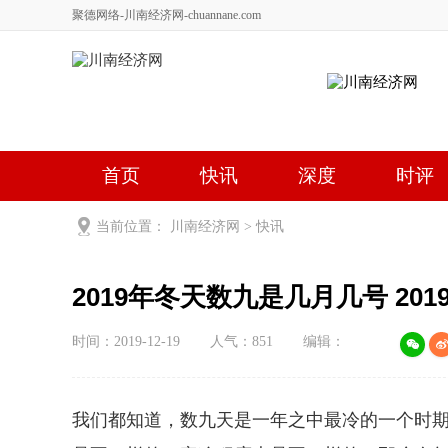
聚德网络-川南经济网-chuannane.com
首页
快讯
深度
时评
健康
文艺
关于我们
当前位置：
川南经济网
>
快讯
2019年冬天数九是几月几号 20
时间：2019-12-19
人气：
851
编辑：
我们都知道，数九天是一年之中最冷的一个时