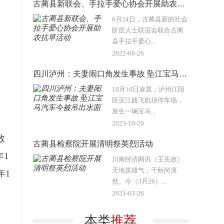
！
古蔺县新联会、手拉手爱心协会开展助农抗旱活动
8月24日，古蔺县新的社会
阶层人士联谊会联合古蔺
县手拉手爱心...
2022-08-26
四川泸州：夫妻闹口角发生事故 坠江宝马汽车今被吊出水面
10月16日凌晨，泸州江阳
区滨江路飞机坝停车场，
发生一辆宝马...
2023-10-20
数
古蔺县检察院开展清明祭英烈活动
年1
川南经济网讯（王先政）
天地英雄气，千秋尚凛
年1
然。今（3月26）...
2021-03-26
本类
推荐