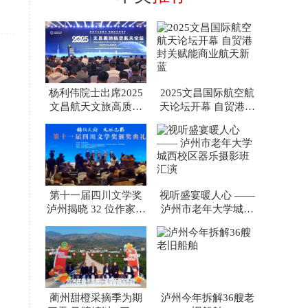
杨利伟院士出席2025
2025文昌国际航空航
文昌航天文旅高质量
天论坛开幕 自贸港封
发展论坛 共启“沉浸
关赋能商业航天新蓝
第十一届四川文学奖
视听盛宴暖人心 ——
泸州揭晓 32 位作家斩
泸州市老年大学城西
获巴蜀文坛最高荣誉
校区器乐摄影班汇演
蔺州甜橙采摘季为期
泸州今年拆解36艘老