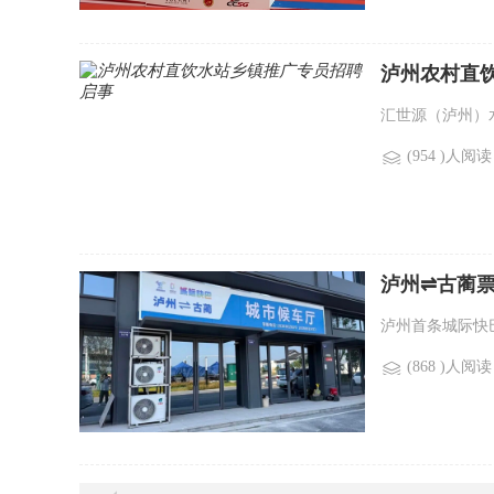
泸州农村直
汇世源（泸州）
(954 )人阅读
泸州⇌古蔺票
泸州首条城际快巴
(868 )人阅读