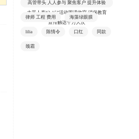
高管带头 人人参与 聚焦客户 提升体验
太平人寿“3·15”活动圆满收官 消保教育
律师 工程 费用
海藻绿眼膜
宣传触达千万人次
lilia
陈情令
口红
同款
颈霜