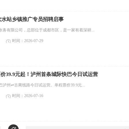
饮水站乡镇推广专员招聘启事
水务有限公司，总部位于成都市区，是一家有着深耕...
时间：2026-07-29
价39.9元起！泸州首条城际快巴今日试运营
泸州⇌古蔺线路今日试运营。单程票价39.9元...
时间：2026-07-16