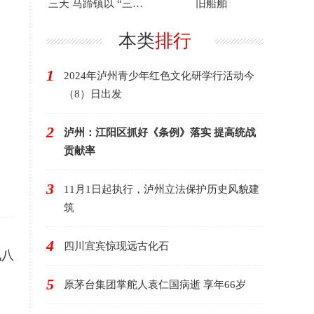
三天 马蹄镇以 “三色”
旧船舶
赋能产业振兴
本类
排行
1
2024年泸州青少年红色文化研学行活动今
（8）日出发
2
泸州：江阳区抓好《条例》落实 提高统战
贡献率
3
11月1日起执行，泸州立法保护历史风貌建
筑
4
四川宜宾惊现远古化石
九八
5
原茅台集团掌舵人袁仁国病逝 享年66岁