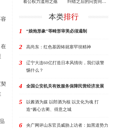
看公权力滥用之殇
纠错之后的问责同样
重要
本类
排行
不容
1
“娘炮形象”等畸形审美必须遏制
2
。在
高尚东：红色基因铸就塞罕坝精神
重
3
辽宁大连60亿打造日本风情街，我们该警
惕什么？
度契
4
全国公安机关有效服务保障民营经济发展
在
5
以酱酒为媒 以郎酒为核 以文化为魂 打
造“酱心古蔺、得意之城
品
6
央广网评山东官员威胁上访者：如黑道势力