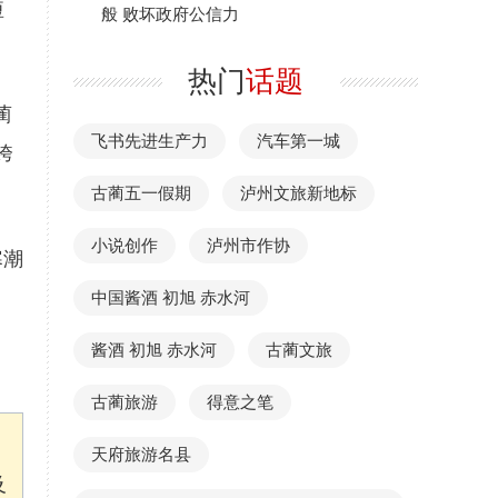
短
般 败坏政府公信力
热门
话题
蔺
飞书先进生产力
汽车第一城
跨
古蔺五一假期
泸州文旅新地标
小说创作
泸州市作协
寒潮
中国酱酒 初旭 赤水河
酱酒 初旭 赤水河
古蔺文旅
古蔺旅游
得意之笔
天府旅游名县
及