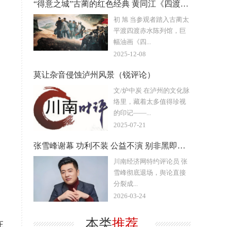
“得意之城”古蔺的红色经典 黄同江《四渡赤水》的精神重量
初 旭 当参观者踏入古蔺太
平渡四渡赤水陈列馆，巨
幅油画《四...
2025-12-08
莫让杂音侵蚀泸州风景（锐评论）
文/炉中炭 在泸州的文化脉
络里，藏着太多值得珍视
的印记——...
2025-07-21
张雪峰谢幕 功利不装 公益不演 别非黑即白瞎站队
川南经济网特约评论员 张
雪峰彻底退场，舆论直接
分裂成...
2026-03-24
本类
推荐
在