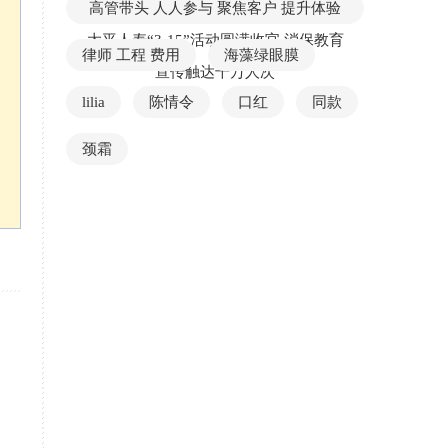
高管带头 人人参与 聚焦客户 提升体验
太平人寿“3·15”活动圆满收官 消保教育
律师 工程 费用
海藻绿眼膜
宣传触达千万人次
lilia
陈情令
口红
同款
颈霜