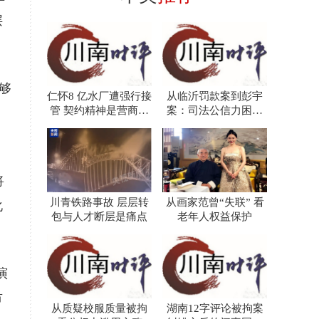
层
够
仁怀8 亿水厂遭强行接
从临沂罚款案到彭宇
管 契约精神是营商环
案：司法公信力困境
，
境的根本
的二十年回响
将
川青铁路事故 层层转
从画家范曾“失联” 看
化
包与人才断层是痛点
老年人权益保护
演
市
从质疑校服质量被拘
湖南12字评论被拘案