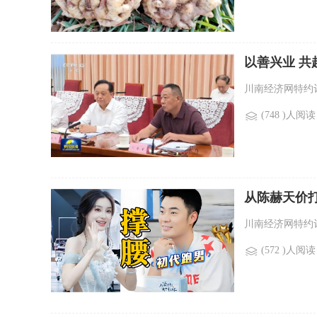
以善兴业 
川南经济网特约评
(748 )人阅读
从陈赫天价
川南经济网特约评
(572 )人阅读