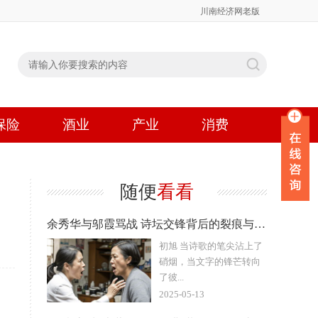
川南经济网老版
保险
酒业
产业
消费
随便
看看
余秀华与邬霞骂战 诗坛交锋背后的裂痕与反思
初旭 当诗歌的笔尖沾上了
硝烟，当文字的锋芒转向
了彼...
2025-05-13