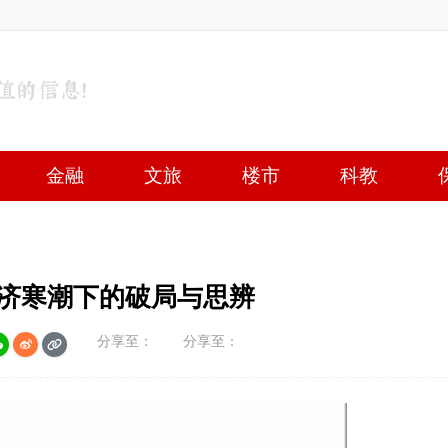
金融
文旅
楼市
科教
酱酒企业牵手明星演唱会 经济寒潮下的破局与思辨
分享至：
分享至：