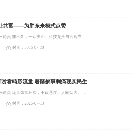
共赴共富——为胖东来模式点赞
论员 前不久，一众央企、科技龙头与宏观专...
时间：2026-07-20
打赏看畸形流量 奢靡叙事刺痛现实民生
论员 流量炫富狂欢，不该悬浮于人间烟火。 ...
时间：2026-07-13