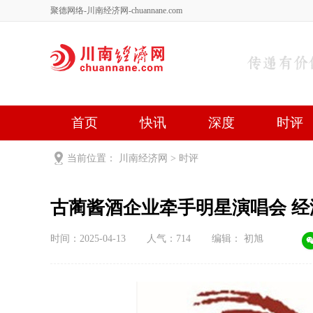
聚德网络-川南经济网-chuannane.com
首页
快讯
深度
时评
健康
文艺
关于我们
当前位置：
川南经济网
>
时评
古蔺
时间：2025-04-13
人气：
714
编辑： 初旭