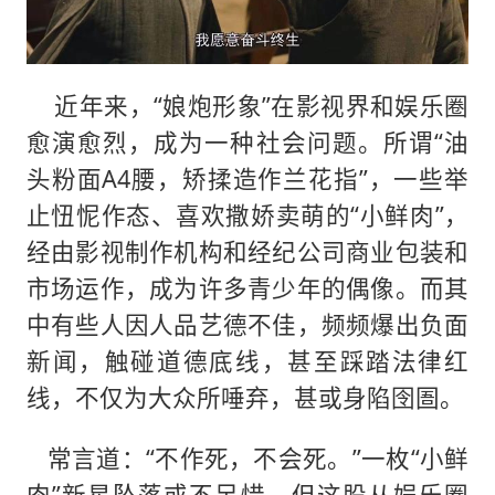
近年来，“娘炮形象”在影视界和娱乐圈
愈演愈烈，成为一种社会问题。所谓“油
头粉面A4腰，矫揉造作兰花指”，一些举
止忸怩作态、喜欢撒娇卖萌的“小鲜肉”，
经由影视制作机构和经纪公司商业包装和
市场运作，成为许多青少年的偶像。而其
中有些人因人品艺德不佳，频频爆出负面
新闻，触碰道德底线，甚至踩踏法律红
线，不仅为大众所唾弃，甚或身陷囹圄。
常言道：“不作死，不会死。”一枚“小鲜
肉”新星坠落或不足惜，但这股从娱乐圈