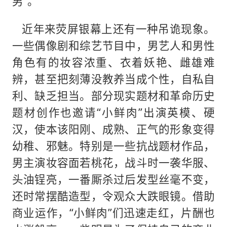
男”。
近年来荧屏银幕上还有一种吊诡现象。
一些偶像剧和综艺节目中，男艺人和男性
角色有的妆容浓重、衣着妖艳、雌雄难
辨，甚至把刻薄没教养当成个性，自私自
利、缺乏担当。部分现实题材和革命历史
题材创作也邀请“小鲜肉”出演英模、硬
汉，使本该阳刚、成熟、正气的形象变得
幼稚、邪魅。特别是一些抗战题材作品，
男主演妆容面若桃花，战斗时一袭华服、
头油锃亮，一番厮杀过后发型丝毫不变，
还时常摆酷造型，令观众大跌眼镜。借助
商业运作，“小鲜肉”们迅速走红，片酬也