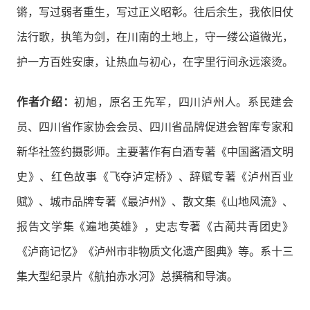
锵，写过弱者重生，写过正义昭彰。往后余生，我依旧仗
法行歌，执笔为剑，在川南的土地上，守一缕公道微光，
护一方百姓安康，让热血与初心，在字里行间永远滚烫。
作者介绍：
初旭，原名王先军，四川泸州人。系民建会
员、四川省作家协会会员、四川省品牌促进会智库专家和
新华社签约摄影师。主要著作有白酒专著《中国酱酒文明
史》、红色故事《飞夺泸定桥》、辞赋专著《泸州百业
赋》、城市品牌专著《最泸州》、散文集《山地风流》、
报告文学集《遍地英雄》，史志专著《古蔺共青团史》
《泸商记忆》《泸州市非物质文化遗产图典》等。系十三
集大型纪录片《航拍赤水河》总撰稿和导演。