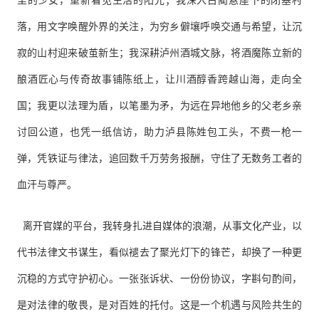
里的少女，重新看见生活的阳光；我深入古蔺悬崖下的闭塞村
落，用文字唤醒外界的关注，为穷乡僻壤呼唤交通与希望，让沉
寂的山村迎来破茧新生；我深耕泸州酒城文脉，将酒魔陈立新的
酿酒匠心与传奇故事铺陈纸上，让川酒醇香跨越山海，走向全
国；我更以法理为盾，以笔墨为矛，为远在异地他乡的父老乡亲
讨回公道，也凭一纸信访，助力泸县陈姓包工头，不费一枪一
弹，凭铁证与律法，追回数千万劳务报酬，守住了无数务工者的
血汗与尊严。
离开官媒的平台，我转身扎进自媒体的浪潮，从事文化产业，以
代书法律文书谋生，看似褪去了聚光灯下的锋芒，却换了一种更
沉稳的方式守护初心。一张张诉状、一份份协议，字斟句酌间，
是对法律的敬畏，是对百姓的托付。这是一个机遇与风险共生的