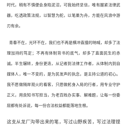
时代，稍有不慎便会身陷泥沼，可我始终坚信，唯有握紧法律武
器，吃透政策法规，以智慧为舵，以笔墨为舟，方能在风浪中游
刃有余。
青春不在，光环不在，我们也不再是横冲直撞的呐喊，却多了法
理加持的笃定；不再有体制背书的底气，却多了直面民生的赤
诚。半生辗转，身份更迭，从记者到法律工作者，从体制内到自
媒体人，唯一不变的，是为民发声的执念，是主持公道的初心。
我不愿做隔岸观火的看客，只愿做躬身入局的行者，用专业守护
正义，用良知书写担当，为老百姓办实事、解难题，让每一份委
屈都有处诉说，每一份合法权益都能落地生根。
这支从龙厂沟带出来的笔，写过山野疾苦，写过法理铿