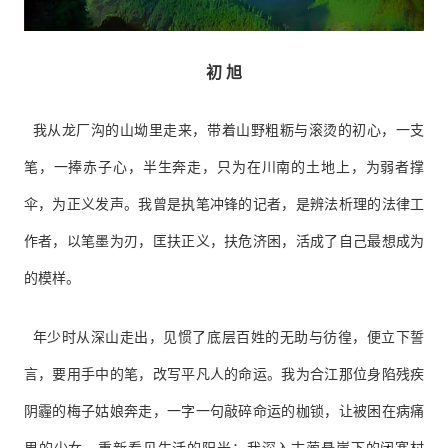
初 旭
我从龙厂沟的山坳里走来，带着山野粗粝与滚烫的初心，一支
笔，一捧赤子心，半生奔走，只为在川南的土地上，为弱者撑
伞，为正义发声。我曾是执笔冲锋的记者，是辨法析理的法律工
作者，以笔墨为刃，匡扶正义，扶危济困，活成了自己最想成为
的模样。
年少时从深山走出，见惯了底层百姓的无助与彷徨，便立下誓
言，要用手中的笔，改写平凡人的命运。我为合江那位身陷残疾
阴霾的梅子姑娘奔走，一字一句敲碎命运的枷锁，让被困在病痛