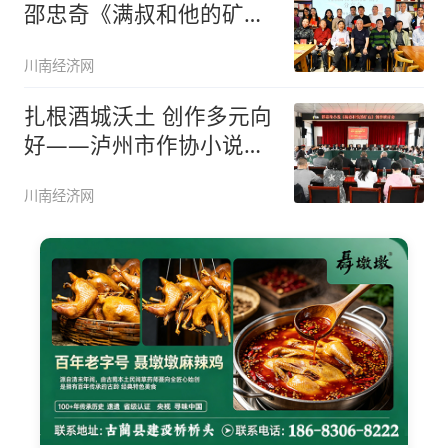
邵忠奇《满叔和他的矿
山》分享
川南经济网
扎根酒城沃土 创作多元向
好——泸州市作协小说创
作暨邵
川南经济网