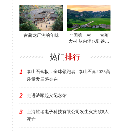
工委工作纪实
古蔺龙厂沟的年味
全国第一村——古蔺
大村 从内消水到铁路
河
热门
排行
1
泰山石膏板，全球领跑者 | 泰山石膏2025高
质量发展盛会在
2
走进泸顺起义纪念馆
3
上海胜瑞电子科技有限公司发生火灾致8人
死亡