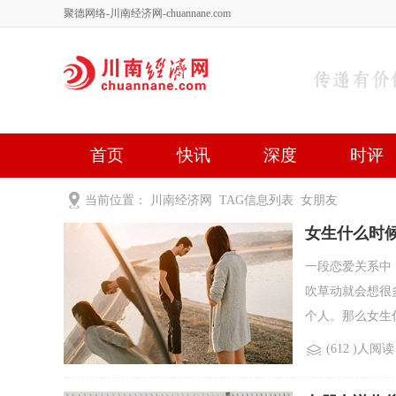
聚德网络-川南经济网-chuannane.com
首页
快讯
深度
时评
健康
文艺
关于我们
当前位置：
川南经济网
TAG信息列表 女朋友
女生什么时
一段恋爱关系中
吹草动就会想很
个人。那么女生什
(612 )人阅读