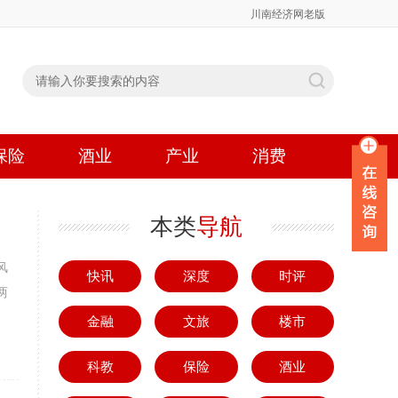
川南经济网老版
保险
酒业
产业
消费
本类
导航
风
快讯
深度
时评
两
金融
文旅
楼市
科教
保险
酒业