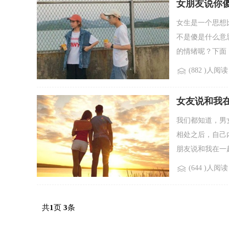
女朋友说你
女生是一个思想
不是傻是什么意
的情绪呢？下面，
(882 )人阅读
女友说和我
我们都知道，男
相处之后，自己
朋友说和我在一起
(644 )人阅读
共
页
条
1
3