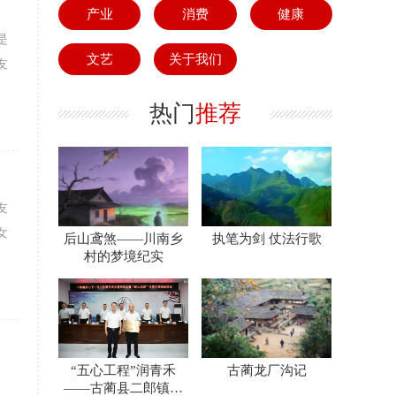
产业
消费
健康
是
文艺
关于我们
友
热门
推荐
友
女
后山鸢煞——川南乡
执笔为剑 仗法行歌
村的梦境纪实
“五心工程”润青禾
古蔺龙厂沟记
——古蔺县二郎镇关