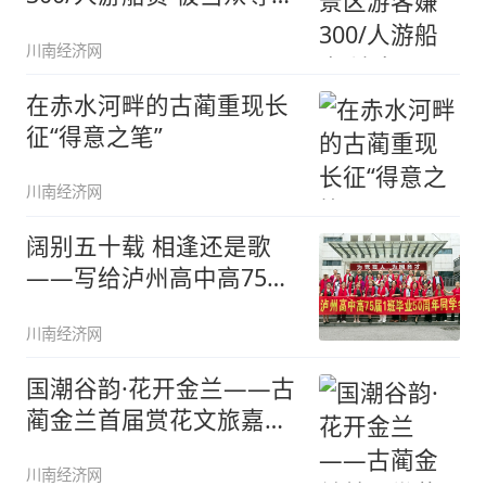
矮
川南经济网
在赤水河畔的古蔺重现长
征“得意之笔”
川南经济网
阔别五十载 相逢还是歌
——写给泸州高中高75届
1班全
川南经济网
国潮谷韵·花开金兰——古
蔺金兰首届赏花文旅嘉年
华开幕
川南经济网