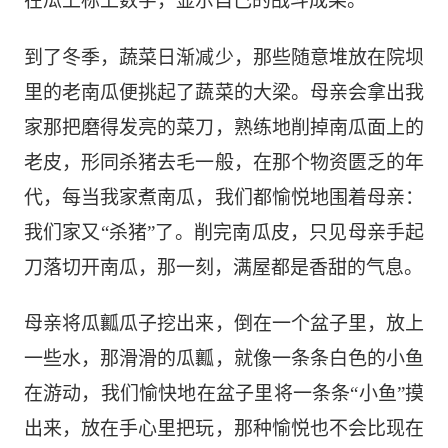
在瓜上标上数字，显示自己的战斗成果。
到了冬季，蔬菜日渐减少，那些随意堆放在院坝
里的老
南瓜便挑起了蔬菜的大梁。母亲
会拿出
我
家
那把磨得发亮的
菜刀
，熟练地
削掉南瓜面上的
老皮，形同杀猪去毛一般，在那个物资匮乏的年
代，每当我家煮南瓜，我们都愉悦地围着母亲：
我们家又“杀猪”了。削完南瓜皮，只见母亲手起
刀落
切开南瓜
，
那一刻，满屋都是香甜的气息。
母亲将瓜瓤瓜子挖出来，倒在一个盆子里，放上
一些水，那滑滑的瓜瓤，就像一条条白色的小鱼
在游动，我们愉快地在盆子里将一条条“小鱼”摸
出来，放在手心里把玩，那种愉悦也不会比现在