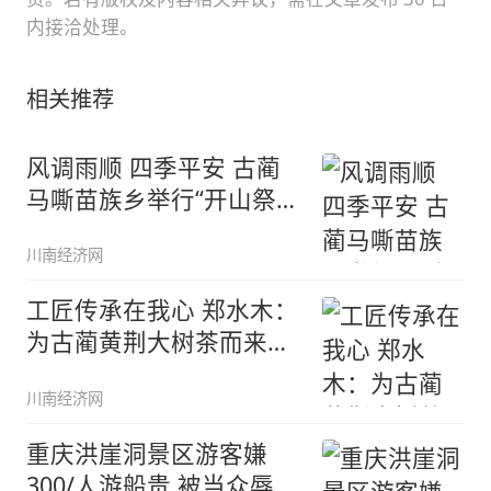
内接洽处理。
相关推荐
风调雨顺 四季平安 古蔺
马嘶苗族乡举行“开山祭
茶”
川南经济网
工匠传承在我心 郑水木：
为古蔺黄荆大树茶而来的
科技
川南经济网
重庆洪崖洞景区游客嫌
300/人游船贵 被当众辱骂