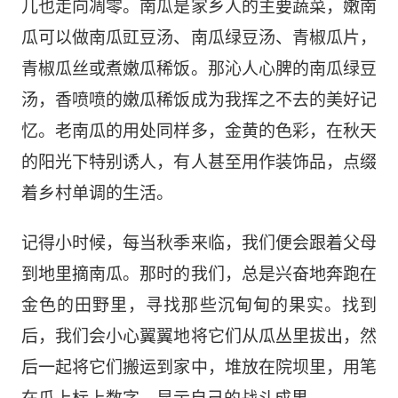
儿也走向凋零。南瓜是家乡人的主要蔬菜，嫩南
瓜可以做南瓜豇豆汤、南瓜绿豆汤、青椒瓜片，
青椒瓜丝或煮嫩瓜稀饭。那沁人心脾的南瓜绿豆
汤，香喷喷的嫩瓜稀饭成为我挥之不去的美好记
忆。老南瓜的用处同样多，金黄的色彩，在秋天
的阳光下特别诱人，有人甚至用作装饰品，点缀
着乡村单调的生活。
记得小时候，每当秋季来临，
我们便
会
跟着父母
到地里摘
南瓜。那时的我们，总是兴奋地奔跑在
金色的田野里，寻找那些沉甸甸的果实。找到
后，我们会小心翼翼地将它们从
瓜丛里
拔出，然
后一起将它们搬运到家中
，堆放在院坝里，用笔