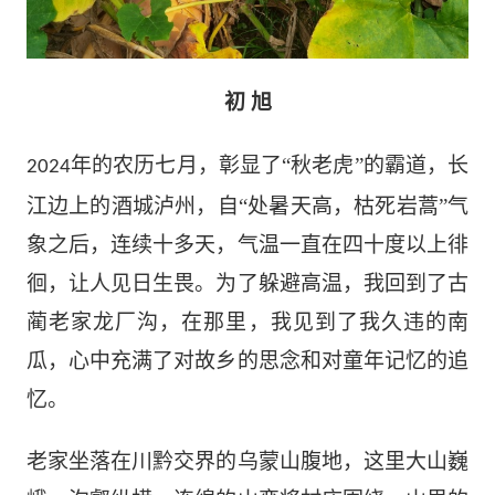
初 旭
年的农历七月，彰显了“秋老虎”的霸道，长
2024
江边上的酒城泸州，自“处暑天高，枯死岩蒿”气
象之后，连续十多天，气温一直在四十度以上徘
徊，让人见日生畏。为了躲避高温，我回到了古
蔺老家龙厂沟，在那里，我见到了我久违的南
瓜，
心中充满了对故乡的思念和对童年记忆的追
忆。
老家坐落在川黔交界的乌蒙山腹地
，
这里大山巍