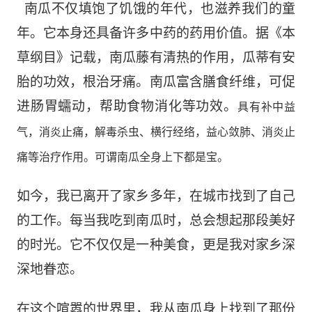
南瓜
不仅填饱了饥饿的年代，也滋养我们的童
年。它本身还具备许多中药的药用价值。据
《本
草纲目》记载
，
南瓜藤有清热的作用，瓜蒂有安
胎的功效，根治牙痛。南瓜富含膳食纤维，可促
进肠胃蠕动，帮助食物消化
等功效。
具有
补中益
气，消炎止痛，解毒杀虫、横行经络，益心敛肺、消炎止
痛等治疗作用。可谓南瓜全身上下都是宝。
如今，我已离开了家乡
多年
，在
城市找到了自己
的
工作。每当我吃到南瓜时，总会想起那段美好
的时光。它不仅仅是一种美食，更是我对家乡深
深
地
眷恋。
在这个喧嚣的世界里，
我从南瓜身上找到了那
份