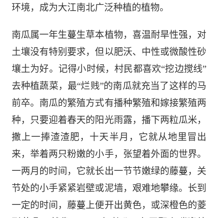
环境，成为大江
南北广泛种植
的植物。
南瓜属一年生蔓生草本植物
，
喜温耐旱性强，对
土壤
没有特别
要求，但以肥沃、中性或微酸性
砂
壤
土为好。
记得小时候，村民都喜欢
“挖边搅线”
去种植蔬菜，最“烂贱”的南瓜就充当了这样的马
前卒。
南瓜的繁殖方式有播种繁殖和嫁接繁殖两
种，
只要迎着春天的阳光雨露，播下两粒瓜米，
撒上一捧渣渣肥，十天半月，它就从地里冒出
来，举着两只粉嫩的小手，张望着外面的世界。
一两月的时间，它就长出一节节嫩绿的藤蔓，关
节处的小手紧紧岩壁或泥墙，艰难地攀缘。长到
一定的时间，藤蔓上便开出
黄色，或深橙色
的
菱