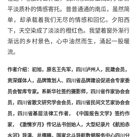
平淡质朴的情感
寄托
。
普普通通的
南瓜，虽然简
单，却承载着
我们
无尽的情感和回忆。夕阳西
下，天空染成了淡淡的橙红色。我望着窗外渐行
渐远的乡村景色，心中
油然而生，
涌起一股暖
流。
作者介绍：初旭，原名王先军，四川泸州人，民建会员，
资深媒体人，品牌策划人、四川省品牌建设促进会专家委
员会智库专家。系新华社签约摄影师，四川省作家协会会
员，四川省散文研究学会会员，四川省民间文艺家协会会
员，四川省基层法律工作者，《中国报告文学》签约作
家，《激情岁月》传记丛书创始人，大型纪录片《航拍赤
水河》导演、总撰稿，国家北斗导航数据服务中心四川分