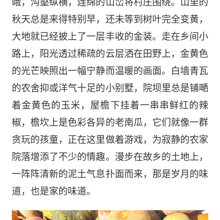
峨，沟壑纵横，
连绵的
山峦将村庄围绕
。
山
里的
秋天总是来得特别早，还未等到树叶完全变黄，
大地就已经披上了一层丰收的金装。走在乡间小
路上，阳光透过稀疏的云层洒在田野上，金黄色
的光芒映照出一幅宁静而温暖的画面。
白墙青瓦
的农舍抑或洋气十足的小别墅，院坝里总是铺嗮
着金黄色的玉米，屋檐下挂着一串串鲜红的辣
椒，檐坎上是色彩各异的老南瓜，它们就像一群
贪玩的孩童，正在这里做着游戏，为寂静的农家
院落增添了不少的情趣。漫步在故乡的土地上，
一阵阵清新的泥土气息扑面而来，那是岁月的味
道，也是家的味道。