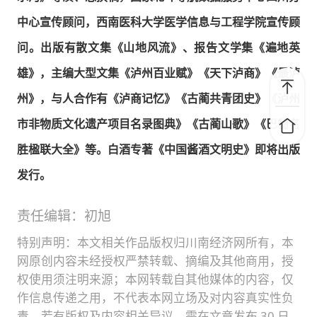
中心宣传顾问，西南医科大学医学信息与工程学院宣传顾
问。出版有散文集《山地风流》、报告文学集《遍地英
雄》，主编大型文集《泸州百业赋》《天下泸商》《最泸
州》，与人合作有《泸商记忆》《古蔺共青团史》《泸州
市非物质文化遗产项目名录图典》《古蔺山歌》《巴蜀名
胜楹联大全》等。白酒专著《中国酱酒文明史》即将出版
发行。
责任编辑：初旭
特别声明：本文相关作品版权归川南经济网所有，本
网原创内容未经授权严禁转载、摘编及其他商用，授
权使用须注明来源；本网转载自其他媒体的内容，仅
作信息传递之用，不代表本网立场及对内容真实性负
责。若有版权及内容相关异议，需在文章发布 30 日