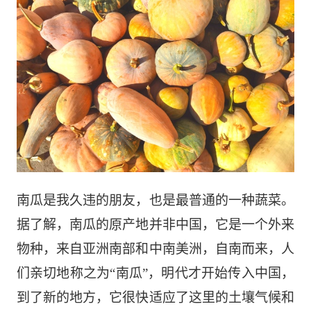
南瓜是我久违的朋友，也是最普通的一种蔬菜。
据了解，
南瓜
的原产地并非中国，它是一个外来
物种，来自
亚洲南部和中南美洲，自南而来
，人
们亲切地
称之为“南瓜”
，
明代
才开始
传入中国，
到了新的地方，它很快适应了这里的土壤气候和