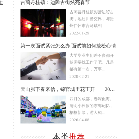
古蔺丹桂镇：边陲古街炫亮春节
生
古蔺县丹桂镇彭营边贸古
街，地处川黔交界，与贵
州仁怀市合马镇相...
2022-01-29
第一次面试紧张怎么办 面试前如何放松心情
大学毕业生们差不多都开
始需要找工作了吧。凡是
都有第一次，万事...
2020-02-21
天山脚下春来信，锦官城里花正开——2026伊犁春夏季文旅推介
四月的成都，春深似海。
清明小长假的东郊记忆，
梧桐新绿，游人如...
2026-04-08
本类
推荐