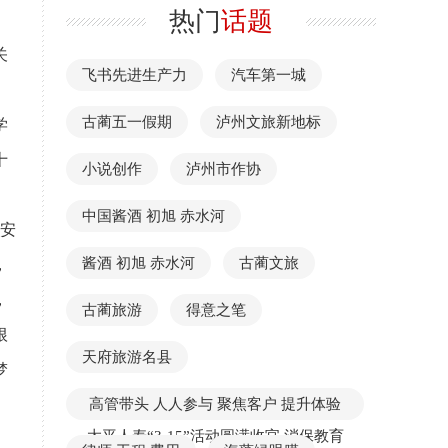
热门
话题
关
飞书先进生产力
汽车第一城
古蔺五一假期
泸州文旅新地标
学
十
小说创作
泸州市作协
中国酱酒 初旭 赤水河
安
酱酒 初旭 赤水河
古蔺文旅
，
，
古蔺旅游
得意之笔
根
天府旅游名县
梦
高管带头 人人参与 聚焦客户 提升体验
太平人寿“3·15”活动圆满收官 消保教育