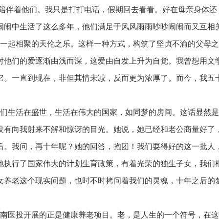
陪伴着他们。我只是打打电话，假期回去看看。好在母亲身体还
闹闹中生活了这么多年，他们满足于风风雨雨吵吵闹闹而又互相
节一起相聚的天伦之乐。这样一种方式，构筑了坚贞不渝的父母之
对他们的爱逐渐由浅而深，这爱由自发上升为自觉。我曾想用文
它。一直到现在，非但其情未减，反而更为浓厚了。而今，我五
们生活在盛世，生活在伟大的国家，如同梦的房间。这话显然是
没有向我射来不解和惊讶的目光。她说，她已经和老公商量好了
后。我问，再十年呢？她的回答，抱团！我们耍得好的这一批人
地执行了国家伟大的计划生育政策，有着光荣的独生子女，我们
女养老这个现实问题，也时不时拷问着我们的灵魂，十年之后的
南医投开展的正是健康养老项目。老，是人生的一个符号，在这