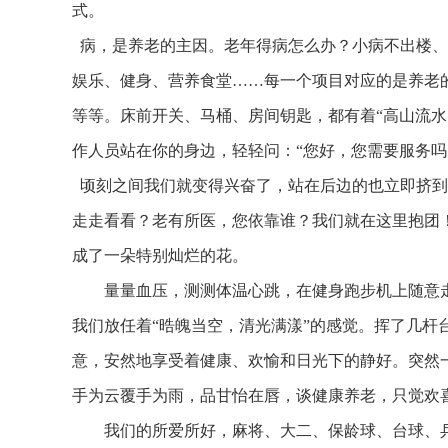
式。
病，是养老的主因。老年得病怎么办？小病不出楼、
娱乐、健身、营养食堂……每一个项目对应的是养老
等等。床前开关、马桶、房间钥匙，都有着“高山流水
作人员站在你的身边，轻轻问：“您好，您需要服务吗
顷刻之间我们就变得兴奋了，站在后边的也立即挤到
走走看看？老有所医，您依靠谁？我们就在这里抱团
成了一朵特别灿烂的花。
量量血压，测测体温心跳，在健身跑步机上随意走
我们放任着“晧魄当空，清光满漾”的感觉。挥了几杆
意，安然地享受着健康、欢愉和日光下的静好。突然
手为云覆手为雨，品甘怡在唇，谈健康养老，只觉欢
我们的所爱所好，麻将、大二、保龄球、台球、乒