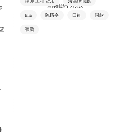
律师 工程 费用
海藻绿眼膜
宣传触达千万人次
养
lilia
陈情令
口红
同款
蓝
颈霜
。
十
，
伟