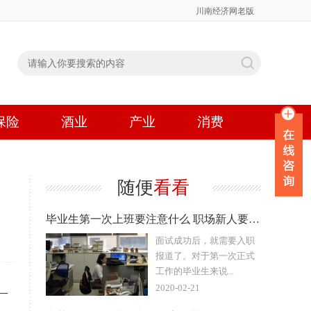
川南经济网老版
保险
酒业
产业
消费
随便
看看
毕业生第一次上班要注意什么 职场新人要完全听话吗
面试成功后，就需要入职
报道了。对于第一次正式
工作的毕业生来说...
2020-02-21
—