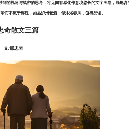
独到的视角与缜密的思考，将见闻有感化作意境悠长的文字画卷，既饱含
真挚而不流于浮泛，如品泸州老酒，似沐浴春风，值得品读。
忠奇散文三篇
文/邵忠奇