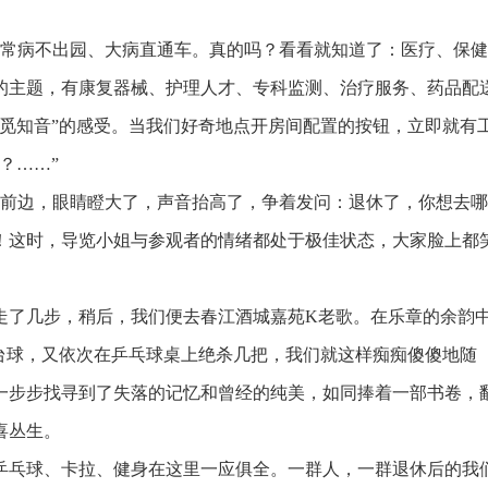
常病不出园、大病直通车。真的吗？看看就知道了：医疗、保健
的主题，有康复器械、护理人才、专科监测、治疗服务、药品配
觅知音”的感受。当我们好奇地点开房间配置的按钮，立即就有
？……”
前边，眼睛瞪大了，声音抬高了，争着发问：退休了，你想去哪
！这时，导览小姐与参观者的情绪都处于极佳状态，大家脸上都
了几步，稍后，我们便去春江酒城嘉苑K老歌。在乐章的余韵
台球，又依次在乒乓球桌上绝杀几把，我们就这样痴痴傻傻地随
一步步找寻到了失落的记忆和曾经的纯美，如同捧着一部书卷，
喜丛生。
乓球、卡拉、健身在这里一应俱全。一群人，一群退休后的我