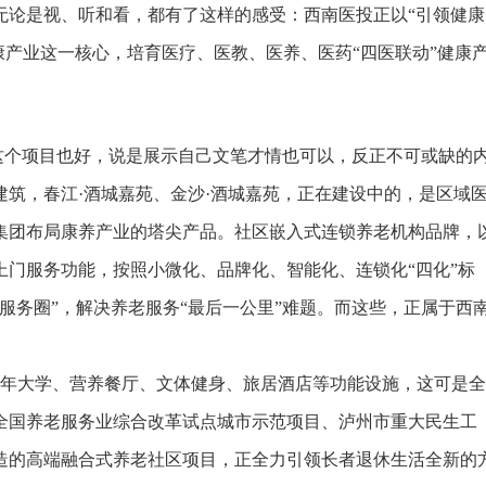
无论是视、听和看，都有了这样的感受：西南医投正以“引领健康
健康产业这一核心，培育医疗、医教、医养、医药“四医联动”健康
个项目也好，说是展示自己文笔才情也可以，反正不可或缺的
筑，春江·酒城嘉苑、金沙·酒城嘉苑，正在建设中的，是区域
集团布局康养产业的塔尖产品。社区嵌入式连锁养老机构品牌，
门服务功能，按照小微化、品牌化、智能化、连锁化“四化”标
老服务圈”，解决养老服务“最后一公里”难题。而这些，正属于西
年大学、营养餐厅、文体健身、旅居酒店等功能设施，这可是全
全国养老服务业综合改革试点城市示范项目、泸州市重大民生工
造的高端融合式养老社区项目，正全力引领长者退休生活全新的