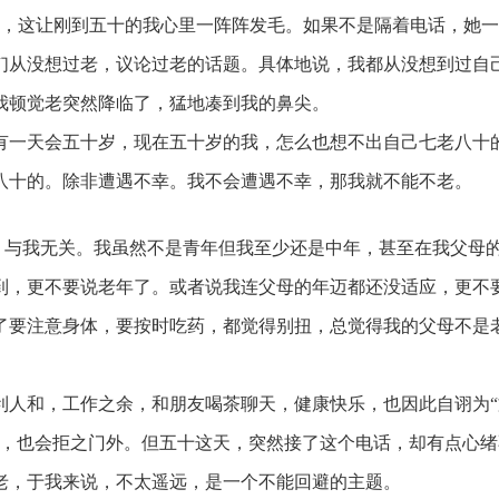
，这让刚到五十的我心里一阵阵发毛。如果不是隔着电话，她一
们从没想过老，议论过老的话题。具体地说，我都从没想到过自
我顿觉老突然降临了，猛地凑到我的鼻尖。
一天会五十岁，现在五十岁的我，怎么也想不出自己七老八十
老八十的。除非遭遇不幸。我不会遭遇不幸，那我就不能不老。
与我无关。我虽然不是青年但我至少还是中年，甚至在我父母
到，更不要说老年了。或者说我连父母的年迈都还没适应，更不
了要注意身体，要按时吃药，都觉得别扭，总觉得我的父母不是
人和，工作之余，和朋友喝茶聊天，健康快乐，也因此自诩为“
了，也会拒之门外。但五十这天，突然接了这个电话，却有点心绪
老，于我来说，不太遥远，是一个不能回避的主题。