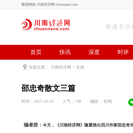
聚德网络-川南经济网-chuannane.com
首页
快讯
深度
时评
健康
文艺
关于我们
当前位置：
川南经济网
>
文旅
邵忠奇散文三篇
时间：2025-10-20
人气：
748
编辑： 初旭
编者按：
今天，《川南经济网》隆重推出四川作家邵忠奇