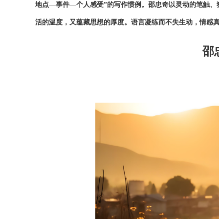
地点—事件—个人感受”的写作惯例。邵忠奇以灵动的笔触、
活的温度，又蕴藏思想的厚度。语言凝练而不失生动，情感
邵