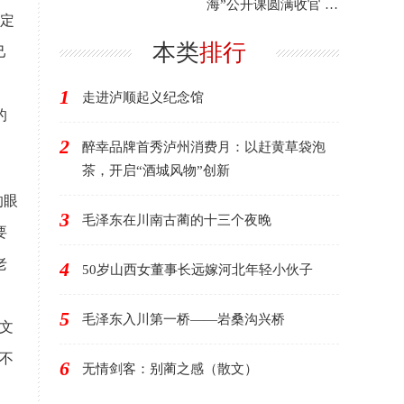
海”公开课圆满收官 年
定
度艺术盛宴滋养市民
文
本类
排行
己
1
走进泸顺起义纪念馆
的
2
醉幸品牌首秀泸州消费月：以赶黄草袋泡
茶，开启“酒城风物”创新
的眼
3
毛泽东在川南古蔺的十三个夜晚
要
老
4
50岁山西女董事长远嫁河北年轻小伙子
5
毛泽东入川第一桥——岩桑沟兴桥
文
不
6
无情剑客：别蔺之感（散文）