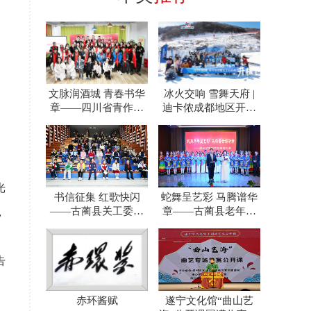
文脉润酒城 青春书华
冰火交响 雪舞天府 |
章——四川省青作协
迪卡侬成都地区开板
泸州办事处一年践行
节奏响川渝冰雪运动
之路
光
书信征集 红歌快闪
蛇舞呈艺彩 马腾谱华
——古蔺县关工委包
章——古蔺县老年人
，
揽活动奖项
体育协会泸州分会文
艺展
告
赤环酱赋
遂宁文化馆“曲山艺