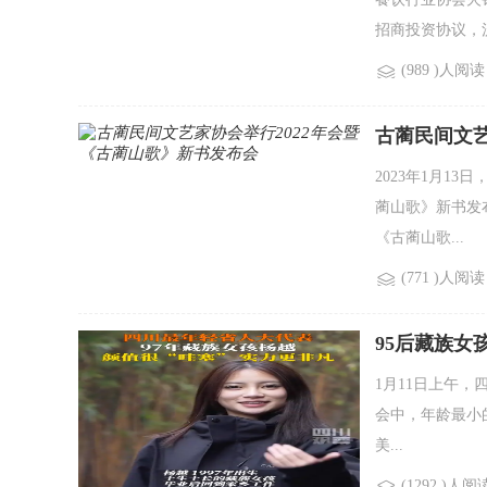
招商投资协议，泸.
(989 )人阅读
古蔺民间文艺
2023年1月1
蔺山歌》新书发
《古蔺山歌...
(771 )人阅读
95后藏族女
1月11日上午
会中，年龄最小
美...
(1292 )人阅