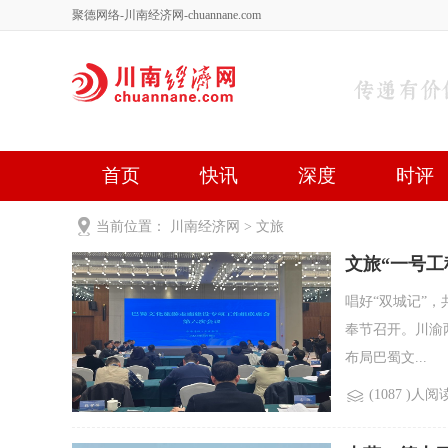
聚德网络-川南经济网-chuannane.com
首页
快讯
深度
时评
健康
文艺
关于我们
当前位置：
川南经济网
>
文旅
文旅“一号工
唱好“双城记”
奉节召开。川渝
布局巴蜀文...
(1087 )人阅