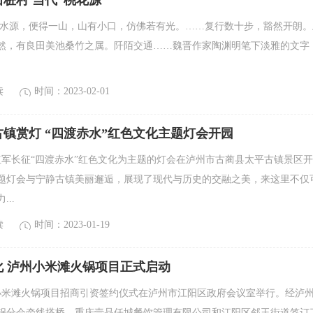
桩村 当代“桃花源”
“林尽水源，便得一山，山有小口，仿佛若有光。……复行数十步，豁然开朗。
然，有良田美池桑竹之属。阡陌交通……魏晋作家陶渊明笔下淡雅的文字
读
时间：2023-02-01
镇赏灯 “四渡赤水”红色文化主题灯会开园
以红军长征“四渡赤水”红色文化为主题的灯会在泸州市古蔺县太平古镇景区开
题灯会与宁静古镇美丽邂逅，展现了现代与历史的交融之美，来这里不仅
..
读
时间：2023-01-19
化 泸州小米滩火锅项目正式启动
州小米滩火锅项目招商引资签约仪式在泸州市江阳区政府会议室举行。经泸
锅分会牵线搭桥，重庆壹品仟城餐饮管理有限公司和江阳区邻玉街道签订