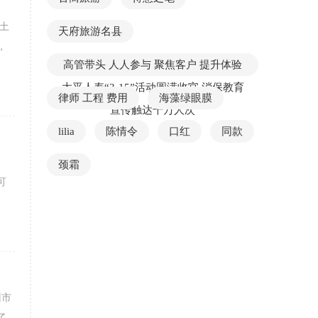
土
天府旅游名县
，
高管带头 人人参与 聚焦客户 提升体验
太平人寿“3·15”活动圆满收官 消保教育
律师 工程 费用
海藻绿眼膜
宣传触达千万人次
lilia
陈情令
口红
同款
颈霜
可
州市
了