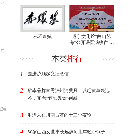
小
揽活动奖项
体育协会泸州分会文
艺展
赤环酱赋
遂宁文化馆“曲山艺
海”公开课圆满收官 年
度艺术盛宴滋养市民
 展
文
本类
排行
1
走进泸顺起义纪念馆
2
醉幸品牌首秀泸州消费月：以赶黄草袋泡
茶，开启“酒城风物”创新
低海
3
毛泽东在川南古蔺的十三个夜晚
速
4
50岁山西女董事长远嫁河北年轻小伙子