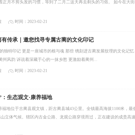
着正月不剪头发的习惯，等到了二月二这天再去剃头的习俗。 如今在大街
读
时间：2023-02-21
蔺有传承｜邀您找寻专属古蔺的文化印记
的独特印记 更是一座城市的根与魂 那些 镌刻进古蔺发展纹理的文化记忆
州风韵 诉说着深藏于心的一抹乡愁 更激励着蔺州...
读
时间：2023-02-21
”：生态观文·康养福地
养福地位于古蔺县观文镇，距古蔺县城43公里。全镇最高海拔1100米，最
于高山立体气候。辖区内古金公路、龙观公路穿境而过，正在建设的成贵高