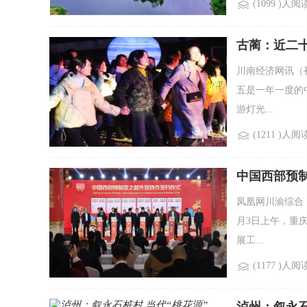
(1099 )人阅
古蔺：近二
川南经济网讯（
五是一年一度的中
游灯光...
(1211 )人阅
中国西部预
凤凰网川渝综合 
月3日上午，重
展工...
(1177 )人阅