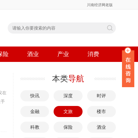
川南经济网老版
保险
酒业
产业
消费
本类
导航
议在
快讯
深度
时评
联手
金融
文旅
楼市
科教
保险
酒业