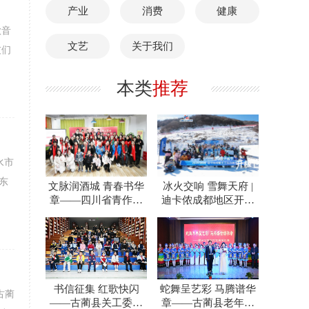
产业
消费
健康
歌音
文艺
关于我们
友们
本类
推荐
水市
东
文脉润酒城 青春书华
冰火交响 雪舞天府 |
章——四川省青作协
迪卡侬成都地区开板
泸州办事处一年践行
节奏响川渝冰雪运动
之路
书信征集 红歌快闪
蛇舞呈艺彩 马腾谱华
古蔺
——古蔺县关工委包
章——古蔺县老年人