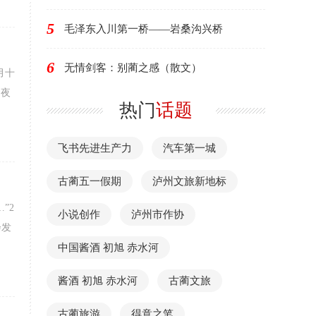
5
毛泽东入川第一桥——岩桑沟兴桥
6
无情剑客：别蔺之感（散文）
月十
，夜
热门
话题
飞书先进生产力
汽车第一城
古蔺五一假期
泸州文旅新地标
”2
小说创作
泸州市作协
会发
中国酱酒 初旭 赤水河
酱酒 初旭 赤水河
古蔺文旅
古蔺旅游
得意之笔