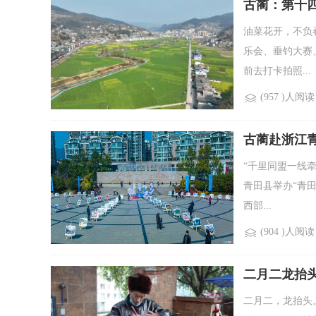
古蔺：第十四
油菜花开，不负
乐会、垂钓大赛
前去打卡拍照...
(957 )人阅读
古蔺赴浙江青
“千里同盟一线牵
青田县举办“青
西部...
(904 )人阅读
二月二龙抬
二月二，龙抬头