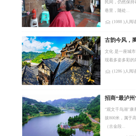
民间，仍然保持
巷里，随处...
(1088 )人阅
古韵今风，
文化 是一座城市
现着多姿多彩的蔺
(1286 )人阅
招商“最泸州
“观文千鸟湖”康
拔800米，属
（古金段...