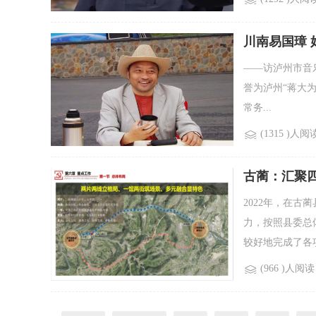
川南易国璋 
——访泸州市音
誉为泸州“蒋大
常务...
(1315 )人阅
古蔺：汇聚
2022年，在
力，按照县委总
较好地完成了各项.
(966 )人阅读