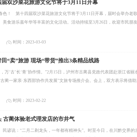
届双沙菜花旅游文化节将于3月11日开幕
春色！ 第十四届双沙菜花旅游文化节将于3月11日开幕，届时会举办老
、美食游乐嘉年华等丰富的文化活动。活动持续至3月26日，欢迎市民朋
时间：2023-03-03
田“卖”旅游 现场“带货”推出3条精品线路
，万‘古’长‘青’协作情。”2月15日，泸州市古蔺县党政代表团赴浙江省丽
田古蔺一家亲·东西部协作共发展”文旅专场推介会。会上，双方表示将借助
时间：2023-02-22
头 古蔺体验老式理发店的市井气
。民谚说：“二月二剃龙头，一年都有精神头”。时至今日，在川黔交界的