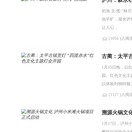
泸州：叙永石
初旭 文/图 
地平旷，屋舍俨
让人心...
(1054 )人阅
古蔺：太平古
1月15日晚，
园。红色文化主
以体验到独特魅力.
(1127 )人阅
溯源火锅文
1月17日，泸
餐饮行业协会火