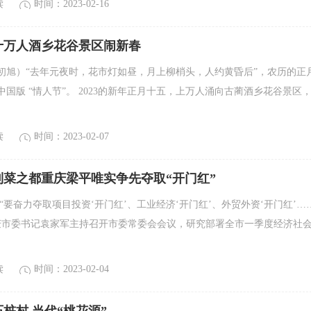
读
时间：2023-02-16
十万人酒乡花谷景区闹新春
初旭）“去年元夜时，花市灯如昼，月上柳梢头，人约黄昏后”，农历的正
国版 “情人节”。 2023的新年正月十五，上万人涌向古蔺酒乡花谷景区
读
时间：2023-02-07
制菜之都重庆梁平唯实争先夺取“开门红”
“要奋力夺取项目投资‘开门红’、工业经济‘开门红’、外贸外资‘开门红’……
庆市委书记袁家军主持召开市委常委会会议，研究部署全市一季度经济社
读
时间：2023-02-04