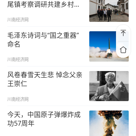
尾镇考察调研共建乡村振
兴示范镇
川南经济网
毛泽东诗词与“国之重器”
命名
川南经济网
风卷春雪天生悲 悼念父亲
王崇仁
川南经济网
今天，中国原子弹爆炸成
功57周年