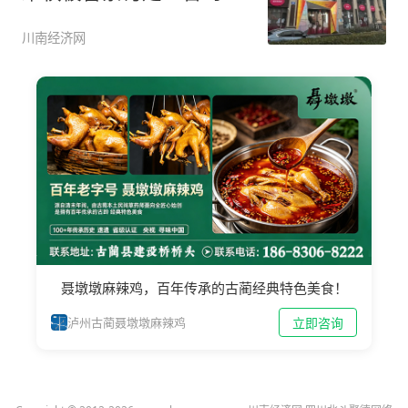
都赢了，
川南经济网
聂墩墩麻辣鸡，百年传承的古蔺经典特色美食！
立即咨询
泸州古蔺聂墩墩麻辣鸡