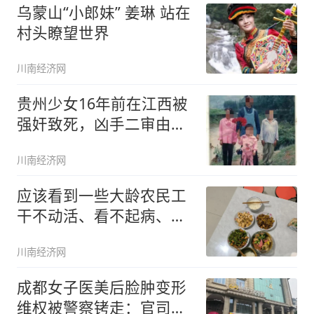
乌蒙山“小郎妹” 姜琳 站在
村头瞭望世界
川南经济网
贵州少女16年前在江西被
强奸致死，凶手二审由死
缓改判
川南经济网
应该看到一些大龄农民工
干不动活、看不起病、老
无所养的
川南经济网
成都女子医美后脸肿变形
维权被警察铐走：官司我