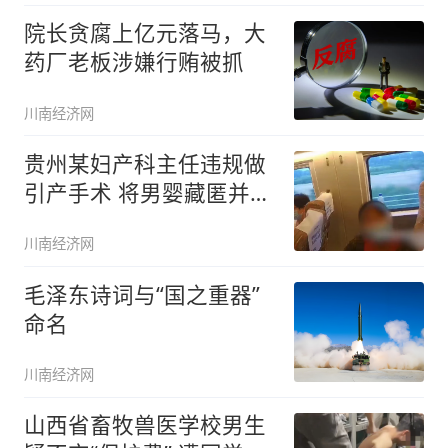
院长贪腐上亿元落马，大
药厂老板涉嫌行贿被抓
川南经济网
贵州某妇产科主任违规做
引产手术 将男婴藏匿并私
自喂养
川南经济网
毛泽东诗词与“国之重器”
命名
川南经济网
山西省畜牧兽医学校男生