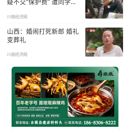
疑不交“保护费” 遭同学从
晚上
川南经济网
山西：婚闹打死新郎 婚礼
变葬礼
川南经济网