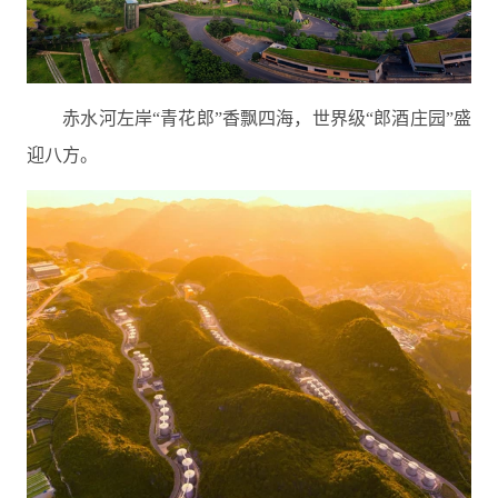
赤水河左岸“青花郎”香飘四海，世界级“郎酒庄园”盛
迎八方。