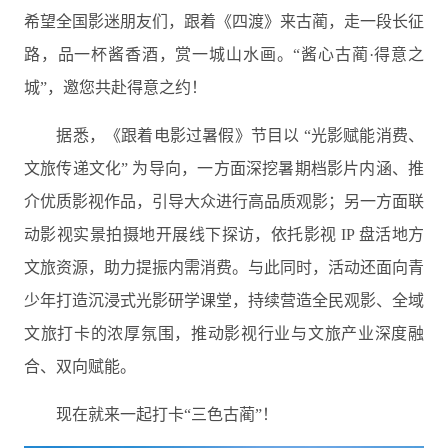
希望全国影迷朋友们，跟着《四渡》来古蔺，走一段长征
路，品一杯酱香酒，赏一城山水画。“酱心古蔺·得意之
城”，邀您共赴得意之约！
据悉，《跟着电影过暑假》节目以 “光影赋能消费、
文旅传递文化” 为导向，一方面深挖暑期档影片内涵、推
介优质影视作品，引导大众进行高品质观影；另一方面联
动影视实景拍摄地开展线下探访，依托影视 IP 盘活地方
文旅资源，助力提振内需消费。与此同时，活动还面向青
少年打造沉浸式光影研学课堂，持续营造全民观影、全域
文旅打卡的浓厚氛围，推动影视行业与文旅产业深度融
合、双向赋能。
现在就来一起打卡“三色古蔺”！