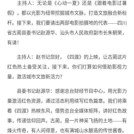
主持人：无论是《心动一夏》还是《跟着电影过暑
假》，都以光影为纽带挖掘城市文脉，打造文旅融合新标
杆。接下来，我们要请出两部电影拍摄地的代表——四川
省古蔺县委书记赵源华、汕头市人民政府副市长朱朝荣，
有请！
主持人：赵书记您好，《四渡》的上映，让古蔺这片
红色热土备受关注，接下来，你们打算如何借助影视力
量，激活城市文旅新活力？
县委书记赵源华：感谢总台财经节目中心，用光影力
量激活红色资源，通过活态利用续写红色篇章。我们将乘
着《四渡》热映东风，借势总台全媒体矩阵，讲好红色故
事，传递信仰回声。古蔺，是一片神采飞扬的土地——有
烽火传奇，有人间得意，也有满城山水酿造的传世酱香。