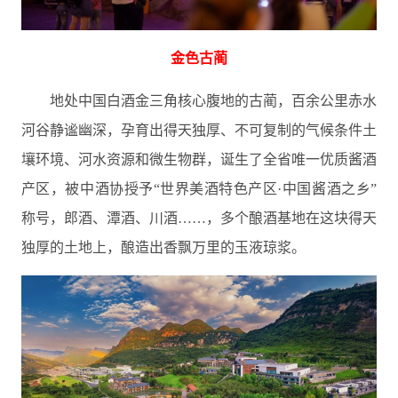
金色古蔺
地处中国白酒金三角核心腹地的古蔺，百余公里赤水
河谷静谧幽深，孕育出得天独厚、不可复制的气候条件土
壤环境、河水资源和微生物群，诞生了全省唯一优质酱酒
产区，被中酒协授予“世界美酒特色产区·中国酱酒之乡”
称号，郎酒、潭酒、川酒……，多个酿酒基地在这块得天
独厚的土地上，酿造出香飘万里的玉液琼浆。