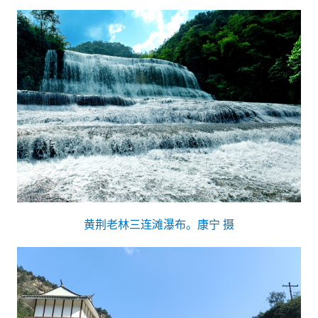
黄荆老林三连滩瀑布。康宁 摄