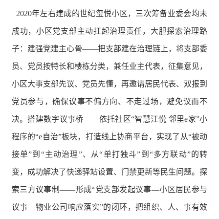
2020年左右建成的世纪玺悦小区，三次筹备业委会均未
成功，小区党支部主动扛起治理责任，大胆探索治理路
子：建强党建主心骨——把支部建在治理链上，将支部委
员、党员按特长和楼栋分类，兼任业主代表，征集意见，
小区大事支部先议、党员先懂，再邀请居民代表、双报到
党员参与，确保议事不偏方向、不走过场，避免议而不
决。搭建数字议事桥——依托社区“智慧江悦 邻里e家”小
程序的“e自治”板块，打造线上协商平台，实现了从“被动
接单”到“主动治理”、从“单打独斗”到“多方联动”的转
变，成功解决了快递驿站设置、门禁更新等民生问题。探
索三方议事制——形成“党支部发起议事—小区居民参与
议事—物业公司响应落实”的闭环，把组织、人、事有效