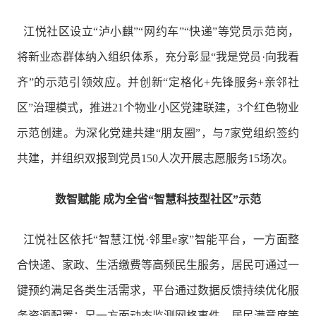
江悦社区设立“泸小麒”“网约车”“快递”等党员示范岗，
将新业态群体纳入组织体系，充分彰显“我是党员·向我看
齐”的示范引领效应。并创新“定格化+先锋服务+亲邻社
区”治理模式，推进21个物业小区党建联建，3个红色物业
示范创建。为深化党建共建“朋友圈”，与7家党组织签约
共建，并组织双报到党员150人次开展志愿服务15场次。
数智赋能 成为全省“智慧科技型社区”示范
江悦社区依托“智慧江悦·邻里e家”智能平台，一方面整
合快递、家政、生活缴费等高频民生服务，居民可通过一
键预约满足各类生活需求，平台通过数据反馈持续优化服
务资源配置；另一方面动态监测网格事件、居民满意度等