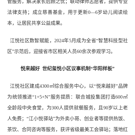
管服务，解决家长后顾之忧；联动律师志愿者，提供专业
法律支持；成立慈善基金，用于更新0—6岁幼儿阅读绘
本，让居民共享公益成果。
江悦社区数智赋能，2024年5月成为全省“智慧科技型社
区”示范后，迎接省市区相关人员60余次参观学习。
悦来越好 世纪玺悦小区议事机制“华阳样板”
江悦社区建成4300㎡综合服务中心，以“悦来越好”品牌
为统领推进“1+5+N”服务提质：联合城投集团打造600㎡
全龄段中央食堂，为300人提供就餐服务，且90岁以上老
人免费；“江小悦驿站”为外卖小哥、创业者等提供热饭、
茶饮、合同咨询等服务，获评省级最美工会驿站；落地红