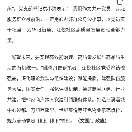
织”。党支部书记袁小清表示：“我们作为共产党员，身处
服务群众最前沿，一定用心办好群众身边小事，以党员实
干担当，为华阳街道、江悦社区高质量发展贡献全部力
量。”
“展望未来，要实现高效能治理、高质量发展与高品质生
活的有机统一。”姚晓丹告诉笔者，江悦社区党委将铸魂
强基，深化理论武装与组织建设；赋能提质，建强队伍服
务大局；压实责任，强化保障机制。通过商圈联建、行业
共建，把57家商户纳入党建引领服务体系。打造三溪酒城
中心领都、万旭西熙里、世纪玺悦等红色物业示范点位，
规范流动党员“线上+线下”管理。
（文图/丁政鑫）