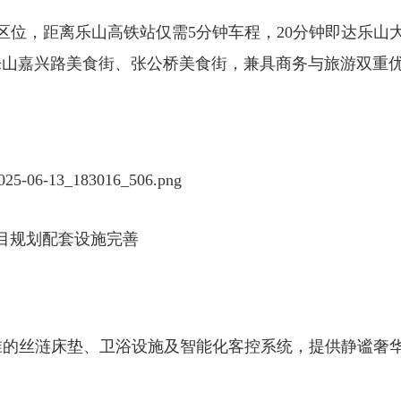
区位，距离乐山高铁站仅需5分
钟车程，20分钟即达乐山
乐山嘉兴路美食街、张公桥美食街，兼具商务与旅游双重
目规划配套设施完善
准的丝涟床垫、卫浴设施及智能化
客控系统，提供静谧奢