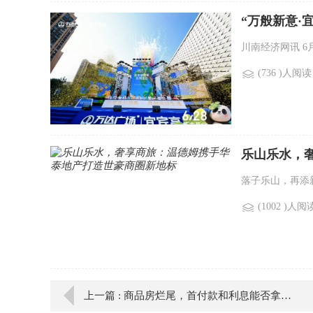
“万般新意·
川南经济网讯 6
(736 )人阅读
乐山乐水，
落子乐山，再添新
(1002 )人阅
上一篇 : 商品房烂尾，首付款和利息能否拿回？连云港法院这样判了