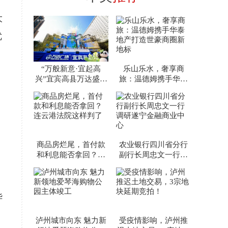
大
优
“万般新意·宜起高
乐山乐水，奢享商
兴”宜宾高县万达盛大
旅：温德姆携手华泰
开业
地产打造世豪商圈新
地标
商品房烂尾，首付款
农业银行四川省分行
和利息能否拿回？连
副行长周忠文一行调
云港法院这样判了
研遂宁金融商业中心
华
泸州城市向东 魅力新
受疫情影响，泸州推