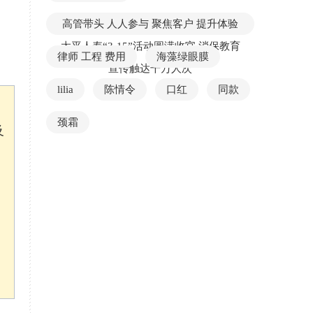
高管带头 人人参与 聚焦客户 提升体验
太平人寿“3·15”活动圆满收官 消保教育
律师 工程 费用
海藻绿眼膜
宣传触达千万人次
lilia
陈情令
口红
同款
颈霜
及