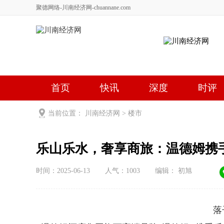
聚德网络-川南经济网-chuannane.com
首页
快讯
深度
时评
健康
文艺
关于我们
当前位置：
川南经济网
>
楼市
乐山乐水，奢享商旅：温德姆携
时间：2025-06-13
人气：
1003
编辑： 初旭
落