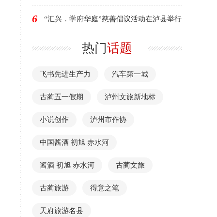
6
“汇兴．学府华庭”慈善倡议活动在泸县举行
热门
话题
飞书先进生产力
汽车第一城
古蔺五一假期
泸州文旅新地标
小说创作
泸州市作协
中国酱酒 初旭 赤水河
酱酒 初旭 赤水河
古蔺文旅
古蔺旅游
得意之笔
天府旅游名县