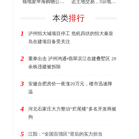
领地爱琴海购物公园
迟土地交易，3宗地块
主体竣工
延期竞拍！
本类
排行
1
泸州恒大城项目停工 危机四伏的恒大秦皇
岛在建项目备受关注
2
重拳出击 泸州鸿通•翡翠滨江在建叠墅区 20
余栋违建被拆除
3
安徽合肥房价一夜涨20万元，楼市迅速降
温
4
河北石家庄大力整治“烂尾楼”多名开发商被
拘
5
江阳：“全国百强区”背后的实力担当