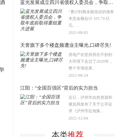
酒
蓝光发展成立四川省债权人委员会，争取年底前取得重组重大进展
“累计到期未能偿还的债务
本息金额合计 105.79 亿
元。...
2021-08-05
天誉旗下多个楼盘频遭业主曝光,口碑尽失!
房地产在坚持房住不炒的
大环境下走过了2020年，
整个市场也算...
华
2021-08-24
江阳：“全国百强区”背后的实力担当
近日，泸州市自然资源和
规划局发布了关于公开征
求《泸州市征地集...
2021-12-04
本类
推荐