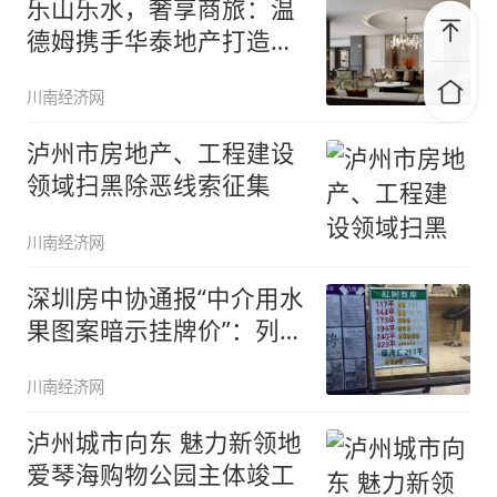
乐山乐水，奢享商旅：温
德姆携手华泰地产打造世
豪商圈新
川南经济网
泸州市房地产、工程建设
领域扫黑除恶线索征集
川南经济网
深圳房中协通报“中介用水
果图案暗示挂牌价”：列入
不良
川南经济网
泸州城市向东 魅力新领地
爱琴海购物公园主体竣工