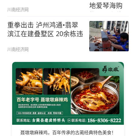
川南经济网
重拳出击 泸州鸿通•翡翠
滨江在建叠墅区 20余栋违
川南经济网
聂墩墩麻辣鸡，百年传承的古蔺经典特色美食！