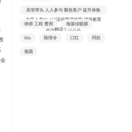
验
高管带头 人人参与 聚焦客户 提升体验
太平人寿“3·15”活动圆满收官 消保教育
律师 工程 费用
海藻绿眼膜
目
宣传触达千万人次
lilia
陈情令
口红
同款
发
系
颈霜
席会