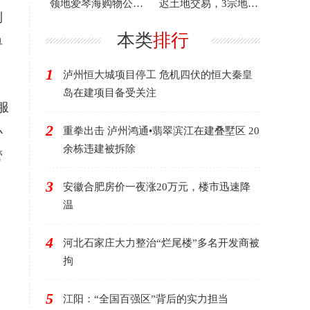
领地爱琴海购物公园
迟土地交易，3宗地块
利
主体竣工
延期竞拍！
本类
排行
单
1
泸州恒大城项目停工 危机四伏的恒大秦皇
岛在建项目备受关注
服
2
办
重拳出击 泸州鸿通•翡翠滨江在建叠墅区 20
余栋违建被拆除
管
3
安徽合肥房价一夜涨20万元，楼市迅速降
温
4
河北石家庄大力整治“烂尾楼”多名开发商被
拘
5
江阳：“全国百强区”背后的实力担当