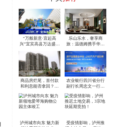
“万般新意·宜起高
乐山乐水，奢享商
兴”宜宾高县万达盛大
旅：温德姆携手华泰
开业
地产打造世豪商圈新
地标
商品房烂尾，首付款
农业银行四川省分行
和利息能否拿回？连
副行长周忠文一行调
云港法院这样判了
研遂宁金融商业中心
泸州城市向东 魅力新
受疫情影响，泸州推
相