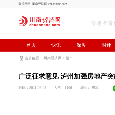
聚德网络-川南经济网-chuannane.com
首页
快讯
深度
时评
健康
文艺
关于我们
当前位置：
川南经济网
>
楼市
广泛征求意见 泸州加强房
时间：2021-08-03
人气：
1106
编辑： 初旭