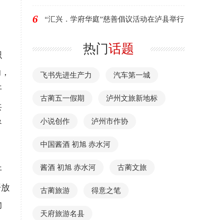
6
“汇兴．学府华庭”慈善倡议活动在泸县举行
热门
话题
织
动，
飞书先进生产力
汽车第一城
开
古蔺五一假期
泸州文旅新地标
共
小说创作
泸州市作协
督
中国酱酒 初旭 赤水河
酱酒 初旭 赤水河
古蔺文旅
开
开放
古蔺旅游
得意之笔
物
天府旅游名县