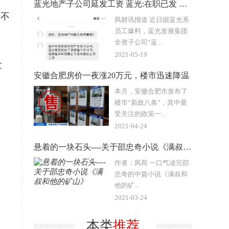
蓝光地产子公司延发工资 蓝光:在职已发 系结算延时
传不
风财讯报道 近日据蓝光系
员工爆料，蓝光发展集团
全资子公司“蓝...
2021-05-19
发
安徽合肥房价一夜涨20万元，楼市迅速降温
本月，安徽合肥市发布了
楼市“新政八条”，其中最
受关注的政策一...
2021-04-24
悬着的一块石头----关于邵忠奇小说《满叔和他的矿山》
作者：风荷 一口气读完邵
忠奇的中篇小说《满叔和
他的矿...
2021-03-24
本类
推荐