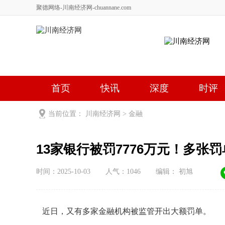
聚德网络-川南经济网-chuannane.com
首页
快讯
深度
时评
健康
文艺
关于我们
当前位置：
川南经济网
>
金融
13家银行被罚7776万元！多张
时间：2025-10-03
人气：
1046
编辑： 初旭
近日，又有多家金融机构被监管开出大额罚单。