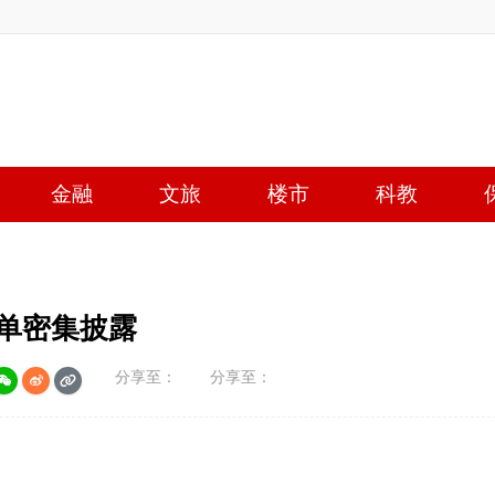
金融
文旅
楼市
科教
罚单密集披露
分享至：
分享至：