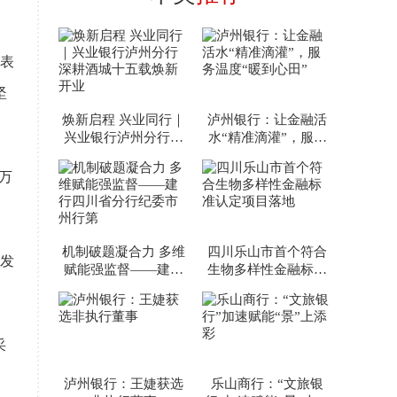
行表
坚
焕新启程 兴业同行｜
泸州银行：让金融活
兴业银行泸州分行深
水“精准滴灌”，服务
耕酒城十五载焕新开
温度“暖到心田”
业
万
机制破题凝合力 多维
四川乐山市首个符合
务发
赋能强监督——建行
生物多样性金融标准
四川省分行纪委市州
认定项目落地
行第
采
泸州银行：王婕获选
乐山商行：“文旅银