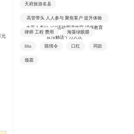
天府旅游名县
高管带头 人人参与 聚焦客户 提升体验
太平人寿“3·15”活动圆满收官 消保教育
律师 工程 费用
海藻绿眼膜
万元
宣传触达千万人次
lilia
陈情令
口红
同款
颈霜