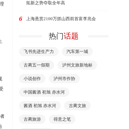
拓新之势夺取全年高
理
6
上海悬赏2100万抓山西前首富李兆会
热门
话题
上
飞书先进生产力
汽车第一城
古蔺五一假期
泸州文旅新地标
规
小说创作
泸州市作协
受
中国酱酒 初旭 赤水河
酱酒 初旭 赤水河
古蔺文旅
者
古蔺旅游
得意之笔
告