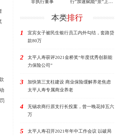
非执行董事
行”加速赋能“景”上添
彩
者
本类
排行
某
1
宜宾女子被民生银行员工内外勾结，套路贷
款80万
2
太平人寿获评2021金桥奖“年度优秀创新能
力保险公司”
款
3
加快第三支柱建设 商业保险缓解养老焦虑
动
太平人寿专属商业养老
罚
4
无锡农商行原支行长投案，曾一晚花掉五六
万
、
5
太平人寿召开2021年年中工作会议 以破局