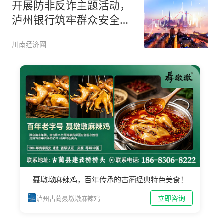
开展防非反诈主题活动，
泸州银行筑牢群众安全意
识
川南经济网
聂墩墩麻辣鸡，百年传承的古蔺经典特色美食！
立即咨询
泸州古蔺聂墩墩麻辣鸡