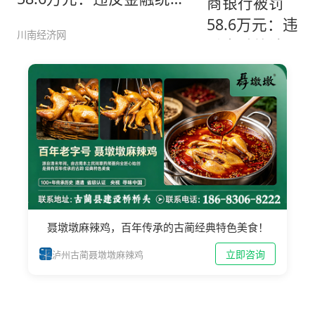
相关规
川南经济网
聂墩墩麻辣鸡，百年传承的古蔺经典特色美食！
立即咨询
泸州古蔺聂墩墩麻辣鸡