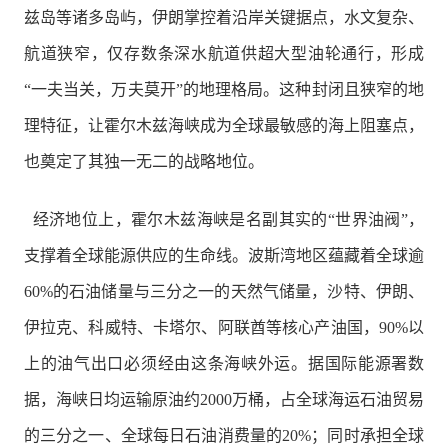
兹岛等诸多岛屿，伊朗掌控着沿岸关键据点，水文复杂、
航道狭窄，仅存数条深水航道供超大型油轮通行，形成
“一夫当关，万夫莫开”的地理格局。这种封闭且狭窄的地
理特征，让霍尔木兹海峡成为全球最敏感的海上阻塞点，
也奠定了其独一无二的战略地位。
经济地位上，霍尔木兹海峡是名副其实的“世界油阀”，
支撑着全球能源供应的生命线。波斯湾地区蕴藏着全球逾
60%的石油储量与三分之一的天然气储量，沙特、伊朗、
伊拉克、科威特、卡塔尔、阿联酋等核心产油国，90%以
上的油气出口必须经由这条海峡外运。据国际能源署数
据，海峡日均运输原油约2000万桶，占全球海运石油贸易
的三分之一、全球每日石油消费量的20%；同时承担全球