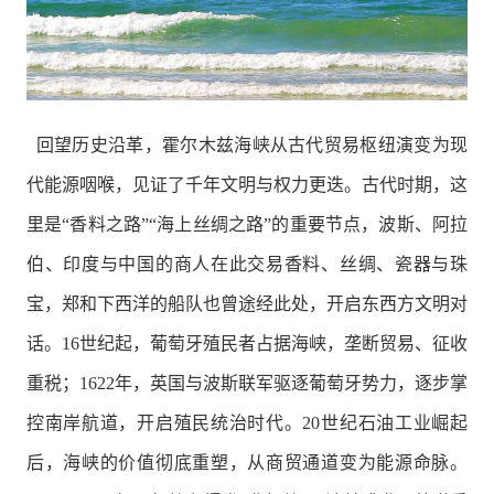
回望历史沿革，霍尔木兹海峡从古代贸易枢纽演变为现
代能源咽喉，见证了千年文明与权力更迭。古代时期，这
里是“香料之路”“海上丝绸之路”的重要节点，波斯、阿拉
伯、印度与中国的商人在此交易香料、丝绸、瓷器与珠
宝，郑和下西洋的船队也曾途经此处，开启东西方文明对
话。16世纪起，葡萄牙殖民者占据海峡，垄断贸易、征收
重税；1622年，英国与波斯联军驱逐葡萄牙势力，逐步掌
控南岸航道，开启殖民统治时代。20世纪石油工业崛起
后，海峡的价值彻底重塑，从商贸通道变为能源命脉。