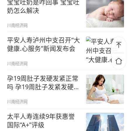
宝宝吐奶是咋回事 宝宝吐
奶怎么解决
川南经济网
平安人寿泸州中支召开“大
健康.心服务”新闻发布会
川南经济网
孕19周肚子发硬发紧正常
吗 孕19周肚子发紧发硬怎
么
川南经济网
太平人寿连续9年获惠誉
国际“A+”评级