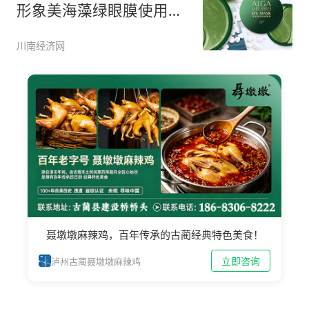
形象美海藻绿眼膜使用测
评
川南经济网
聂墩墩麻辣鸡，百年传承的古蔺经典特色美食！
立即咨询
泸州古蔺聂墩墩麻辣鸡