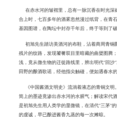
在赤水河的皱褶里，总有一脉沉香在时光深处
合上时，七百多年的酒雾忽然漫过纸背，在青
基因图谱，在陶坛中封存千年后，终于等到了
初旭先生踏访美酒河的布鞋，沾着商周青铜爵
残片的纹路，发现饕餮双目里暗藏的曲糵图腾
浅，竟从微生物的迁徙路线里，辨出明代"回沙
田野的酿酒歌谣，经他指尖触碰，便如遇春水
《中国酱酒文明史》流淌着液态的青铜文明。
简上的墨迹竟渗出赤水河的水腥气；解读宋代
是初旭先生用人类学的显微镜，在清代"三茅"
的虔诚，早已酿进酱香九蒸的每一次摊晾。