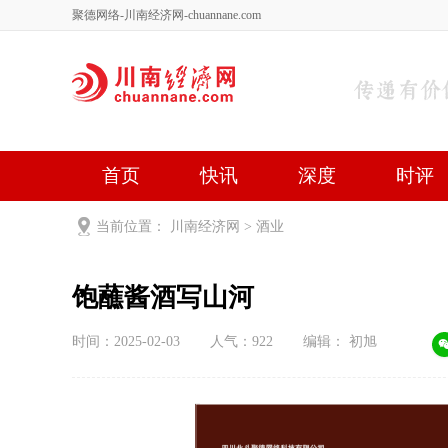
聚德网络-川南经济网-chuannane.com
首页
快讯
深度
时评
健康
文艺
关于我们
当前位置：
川南经济网
>
酒业
饱蘸酱酒写山河
时间：2025-02-03
人气：
922
编辑： 初旭