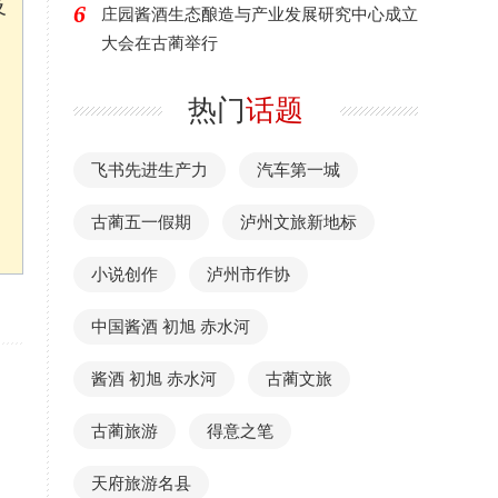
及
6
庄园酱酒生态酿造与产业发展研究中心成立
大会在古蔺举行
热门
话题
飞书先进生产力
汽车第一城
古蔺五一假期
泸州文旅新地标
小说创作
泸州市作协
中国酱酒 初旭 赤水河
酱酒 初旭 赤水河
古蔺文旅
古蔺旅游
得意之笔
天府旅游名县