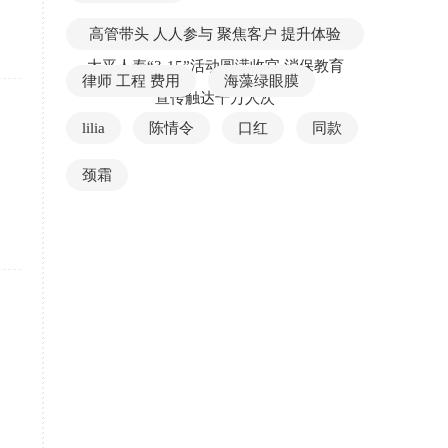
高管带头 人人参与 聚焦客户 提升体验
太平人寿“3·15”活动圆满收官 消保教育
律师 工程 费用
海藻绿眼膜
宣传触达千万人次
lilia
陈情令
口红
同款
颈霜