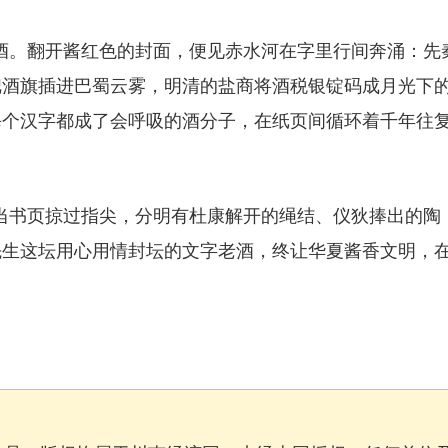
。翻开酱红色的封面，便见赤水河在字里行间奔涌：先
把酒旗插进巴蜀云雾，明清的盐商将酒税银锭码成月光下
每个汉字都成了会呼吸的酒分子，在纸页间循环着千年往
书页掠过指尖，分明有杜康解开的绳结、仪狄捧出的陶
先生这坛用心用情封坛的文字老酒，终让华夏酱香文明，