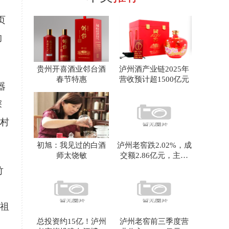
页
的
贵州开喜酒业邻台酒
泸州酒产业链2025年
春节特惠
营收预计超1500亿元
器
深
乡村
初旭：我见过的白酒
泸州老窖跌2.02%，成
师太饶敏
交额2.86亿元，主力
资金净流出69
竹
，
法祖
总投资约15亿！泸州
泸州老窖前三季度营