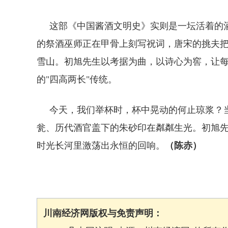
这部《中国酱酒文明史》实则是一坛活着的酒
的祭酒巫师正在甲骨上刻写祝词，唐宋的挑夫
雪山。初旭先生以考据为曲，以诗心为窖，让
的"四高两长"传统。
今天，我们举杯时，杯中晃动的何止琼浆？当
瓮、历代酒官盖下的朱砂印在粼粼生光。初旭
时光长河里激荡出永恒的回响。
（陈赤）
川南经济网版权与免责声明：