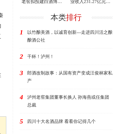
老窖拟投建白酒博物
业收入231.27亿元，
馆
同比下降4.84%
秦
本类
排行
的
1
以竹酿美酒，以诚育创新---走进四川活之酿
复
酿酒公社
2
干杯！泸州！
3
郎酒改制故事：从国有资产变成汪俊林家私
在
产
4
泸州老窖集团董事长换人 孙海燕或任集团
总裁
5
四川十大名酒品牌 看看你记得几个