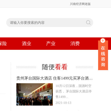
川南经济网老版
保险
酒业
产业
消费
随便
看看
贵州茅台国际大酒店 住客1499元买茅台酒活动被取消
10月12日深夜，国酒时空
获悉， 茅台国际大酒店停
售1499...
2021-10-13