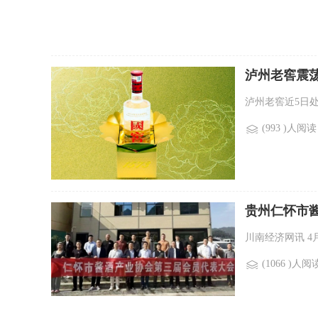
泸州老窖震
泸州老窖近5日
(993 )人阅读
贵州仁怀市
川南经济网讯 4
(1066 )人阅