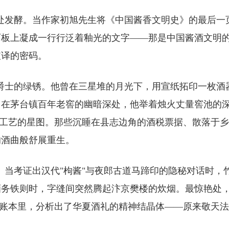
发酵。当作家初旭先生将《中国酱香文明史》的最后一
石板上凝成一行行泛着釉光的文字——那是中国酱酒文明
破译的密码。
士的绿锈。他曾在三星堆的月光下，用宣纸拓印一枚酒
；在茅台镇百年老窖的幽暗深处，他举着烛火丈量窖池的
"工艺的星图。那些沉睡在县志边角的酒税票据、散落于
的酒曲般舒展重生。
当考证出汉代"枸酱"与夜郎古道马蹄印的隐秘对话时，
酒务铁则时，字缝间突然腾起汴京樊楼的炊烟。最惊艳处
的账本里，分析出了华夏酒礼的精神结晶体——原来敬天