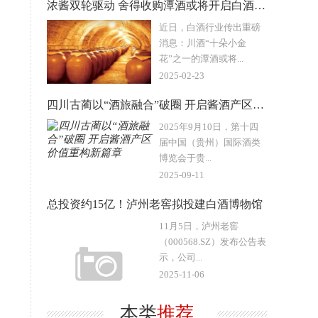
浓酱双轮驱动 舍得收购潭酒或将开启白酒行业新格局
近日，白酒行业传出重磅
消息：川酒“十朵小金
花”之一的潭酒或将...
2025-02-23
四川古蔺以“酒旅融合”破圈 开启酱酒产区价值重构新篇章
2025年9月10日，第十四
届中国（贵州）国际酒类
博览会于贵...
2025-09-11
总投资约15亿！泸州老窖拟投建白酒博物馆
11月5日，泸州老窖
（000568.SZ）发布公告表
示，公司...
2025-11-06
本类
推荐