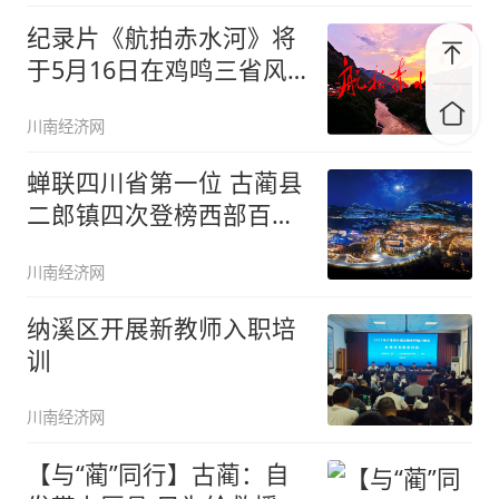
纪录片《航拍赤水河》将
于5月16日在鸡鸣三省风
景区开
川南经济网
蝉联四川省第一位 古蔺县
二郎镇四次登榜西部百强
镇
川南经济网
纳溪区开展新教师入职培
训
川南经济网
【与“蔺”同行】古蔺：自