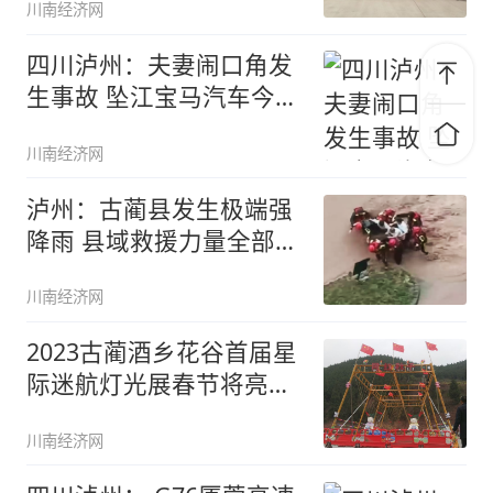
川南经济网
四川泸州：夫妻闹口角发
生事故 坠江宝马汽车今被
吊出
川南经济网
泸州：古蔺县发生极端强
降雨 县域救援力量全部出
动抢险
川南经济网
2023古蔺酒乡花谷首届星
际迷航灯光展春节将亮相
城区
川南经济网