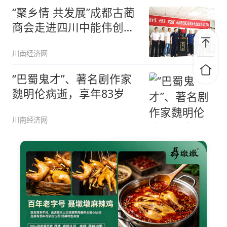
“聚乡情 共发展”成都古蔺
商会走进四川中能伟创环
保科
川南经济网
“巴蜀鬼才”、著名剧作家
魏明伦病逝，享年83岁
川南经济网