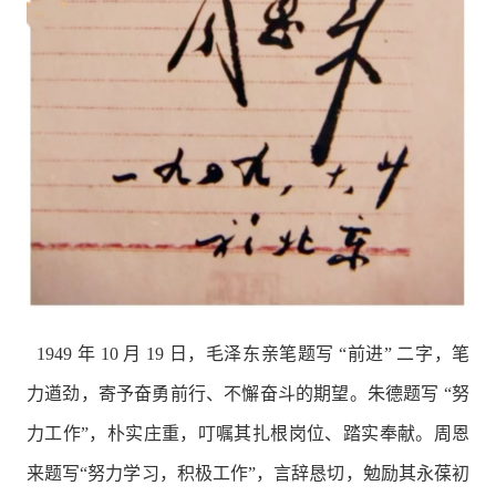
1949 年 10 月 19 日，毛泽东亲笔题写 “前进” 二字，笔
力遒劲，寄予奋勇前行、不懈奋斗的期望。朱德题写 “努
力工作”，朴实庄重，叮嘱其扎根岗位、踏实奉献。周恩
来题写“努力学习，积极工作”，言辞恳切，勉励其永葆初