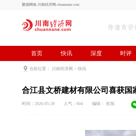
聚德网络-川南经济网-chuannane.com
首页
快讯
深度
时评
健康
文艺
关于我们
当前位置：
川南经济网
>
快讯
合江县文桥建材有限公司喜获国
时间：2026-05-28
人气：
604
编辑： 初旭