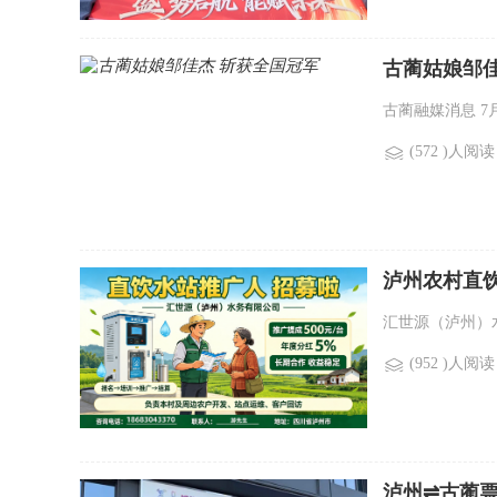
古蔺姑娘邹佳
古蔺融媒消息 7月
(572 )人阅读
泸州农村直
汇世源（泸州）
(952 )人阅读
泸州⇌古蔺票