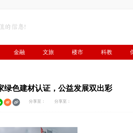
金融
文旅
楼市
科教
家绿色建材认证，公益发展双出彩
分享至：
分享至：