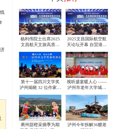
产线
参
杨利伟院士出席2025
2025文昌国际航空航
文昌航天文旅高质量
天论坛开幕 自贸港封
济
发展论坛 共启“沉浸
关赋能商业航天新蓝
第十一届四川文学奖
视听盛宴暖人心 ——
泸州揭晓 32 位作家斩
泸州市老年大学城西
获巴蜀文坛最高荣誉
校区器乐摄影班汇演
及
蔺州甜橙采摘季为期
泸州今年拆解36艘老