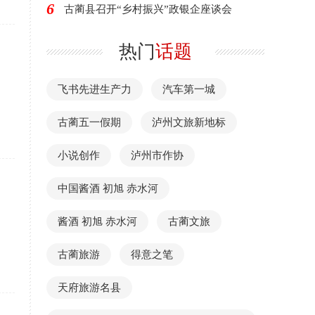
6
古蔺县召开“乡村振兴”政银企座谈会
热门
话题
飞书先进生产力
汽车第一城
古蔺五一假期
泸州文旅新地标
小说创作
泸州市作协
中国酱酒 初旭 赤水河
酱酒 初旭 赤水河
古蔺文旅
古蔺旅游
得意之笔
天府旅游名县