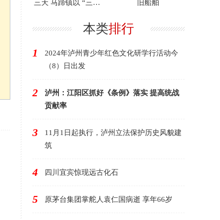
三天 马蹄镇以 “三色”
旧船舶
赋能产业振兴
本类
排行
1
2024年泸州青少年红色文化研学行活动今
（8）日出发
2
泸州：江阳区抓好《条例》落实 提高统战
贡献率
3
11月1日起执行，泸州立法保护历史风貌建
筑
4
四川宜宾惊现远古化石
5
原茅台集团掌舵人袁仁国病逝 享年66岁