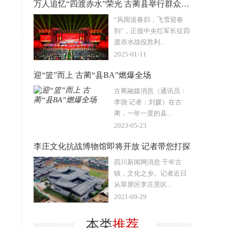
万人追忆“四渡赤水”荣光 古蔺县举行群众文艺晚会
“风雨送春归，飞雪迎春
到”，正值中央红军长征四
渡赤水战役胜利...
2025-01-11
迎“篮”而上 古蔺“县BA”燃爆全场
古蔺融媒消息（通讯员：
李骁 记者：刘媛）在古
蔺，一年一度的县...
2023-05-23
李庄文化抗战博物馆即将开放 记者带您打探
四川新闻网消息 千年古
镇，文化之乡。记者近日
从翠屏区李庄景区...
2021-09-29
本类
推荐