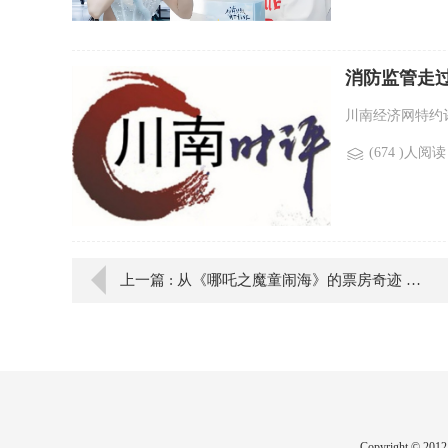
消防监管走
川南经济网特约评
(674 )人阅读
上一篇 : 从《哪吒之魔童闹海》的票房奇迹 看知识产权保护
Copyright ©