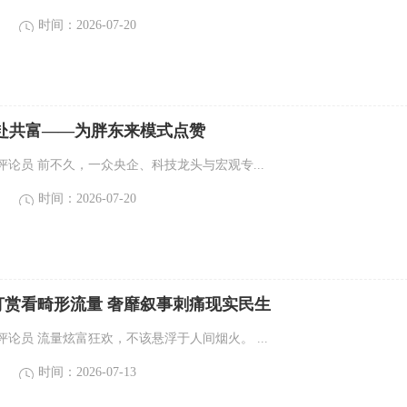
时间：2026-07-20
共赴共富——为胖东来模式点赞
论员 前不久，一众央企、科技龙头与宏观专...
时间：2026-07-20
打赏看畸形流量 奢靡叙事刺痛现实民生
论员 流量炫富狂欢，不该悬浮于人间烟火。 ...
时间：2026-07-13