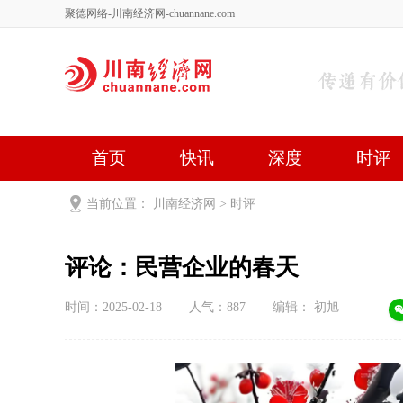
聚德网络-川南经济网-chuannane.com
首页
快讯
深度
时评
健康
文艺
关于我们
当前位置：
川南经济网
>
时评
评论：民营企业的春天
时间：2025-02-18
人气：
887
编辑： 初旭