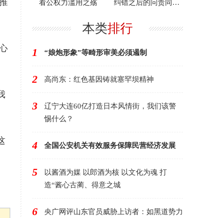
推
看公权力滥用之殇
纠错之后的问责同样
重要
本类
排行
心
1
“娘炮形象”等畸形审美必须遏制
2
高尚东：红色基因铸就塞罕坝精神
我
3
辽宁大连60亿打造日本风情街，我们该警
惕什么？
这
4
全国公安机关有效服务保障民营经济发展
5
以酱酒为媒 以郎酒为核 以文化为魂 打
造“酱心古蔺、得意之城
6
央广网评山东官员威胁上访者：如黑道势力