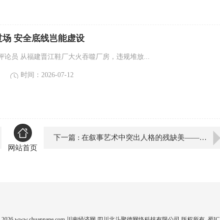
过场 安全底线岂能虚设
论员 从福建晋江鞋厂大火吞噬厂房，违规堆放...
时间：2026-07-12
下一篇 : 在叙事艺术中突出人格的残缺美——读邵忠奇的小说
网站首页
 2012-2026 www.chuannane.com 川南经济网 四川北斗聚德网络科技有限公司 版权所有
蜀IC