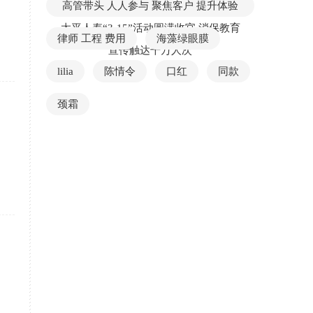
高管带头 人人参与 聚焦客户 提升体验
太平人寿“3·15”活动圆满收官 消保教育
律师 工程 费用
海藻绿眼膜
宣传触达千万人次
lilia
陈情令
口红
同款
颈霜