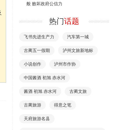
般 败坏政府公信力
及
热门
话题
飞书先进生产力
汽车第一城
古蔺五一假期
泸州文旅新地标
小说创作
泸州市作协
中国酱酒 初旭 赤水河
酱酒 初旭 赤水河
古蔺文旅
古蔺旅游
得意之笔
天府旅游名县