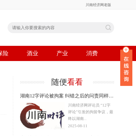
川南经济网老版
保险
酒业
产业
消费
随便
看看
湖南12字评论被拘案 纠错之后的问责同样重要
川南经济网评论员 “12字
评论”引发的拘留争议，最
终以湖南...
2025-08-11