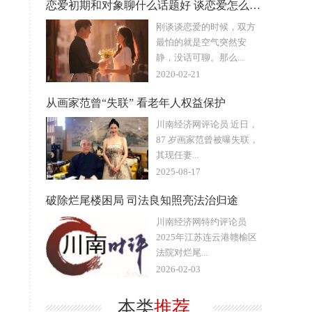
恋爱初期和对象聊什么话题好 谈恋爱怎么聊天不会冷场
刚谈谈恋爱的时候，双方
最怕的就是空气突然安
静，没话可聊。那么...
2020-02-21
从画家范曾“失联” 看老年人权益保护
川南经济网评论员 近日，
87 岁画家范曾被曝失联，
其现任妻...
2025-08-17
破除烂尾楼困局 司法良知照亮法治归途
川南经济网特约评论员
2025年江苏连云港赣榆区
法院对烂尾...
2026-02-03
本类
推荐