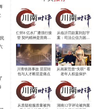
舞
次
仁怀8 亿水厂遭强行接
从临沂罚款案到彭宇
民
管 契约精神是营商环
案：司法公信力困境
境的根本
的二十年回响
六
，
川青铁路事故 层层转
从画家范曾“失联” 看
包与人才断层是痛点
老年人权益保护
了
每
从质疑校服质量被拘
湖南12字评论被拘案