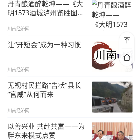
丹青酿酒醉乾坤——《大
明1573酒城泸州览胜图》
赏析
川南经济网
让“开短会”成为一种习惯
川南经济网
无视村民拦路“告状”县长
“官威”从何而来
川南经济网
以善兴业 共赴共富——为
胖东来模式点赞