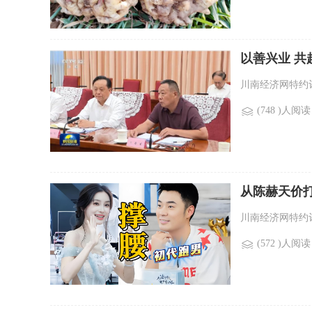
以善兴业 
川南经济网特约评
(748 )人阅读
从陈赫天价
川南经济网特约评
(572 )人阅读