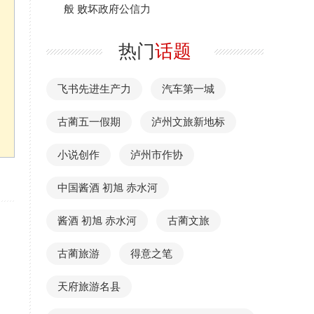
般 败坏政府公信力
热门
话题
飞书先进生产力
汽车第一城
古蔺五一假期
泸州文旅新地标
小说创作
泸州市作协
中国酱酒 初旭 赤水河
酱酒 初旭 赤水河
古蔺文旅
古蔺旅游
得意之笔
天府旅游名县