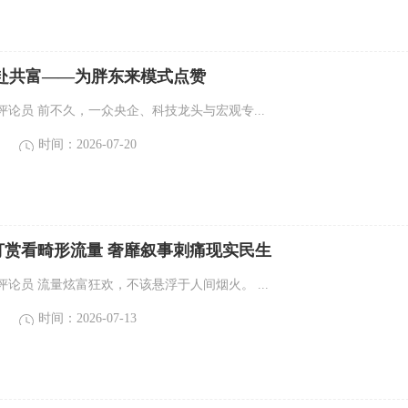
共赴共富——为胖东来模式点赞
论员 前不久，一众央企、科技龙头与宏观专...
时间：2026-07-20
打赏看畸形流量 奢靡叙事刺痛现实民生
论员 流量炫富狂欢，不该悬浮于人间烟火。 ...
时间：2026-07-13