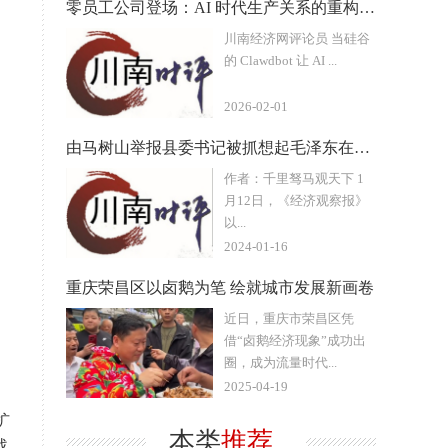
零员工公司登场：AI 时代生产关系的重构与新生
川南经济网评论员 当硅谷
的 Clawdbot 让 AI ...
2026-02-01
由马树山举报县委书记被抓想起毛泽东在延安挨骂
作者：千里驽马观天下 1
月12日，《经济观察报》
以...
2024-01-16
重庆荣昌区以卤鹅为笔 绘就城市发展新画卷
近日，重庆市荣昌区凭
借“卤鹅经济现象”成功出
圈，成为流量时代...
2025-04-19
扩
本类
推荐
战