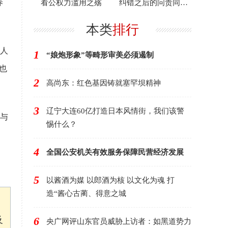
养
看公权力滥用之殇
纠错之后的问责同样
重要
本类
排行
人
1
“娘炮形象”等畸形审美必须遏制
也
2
高尚东：红色基因铸就塞罕坝精神
3
辽宁大连60亿打造日本风情街，我们该警
与
惕什么？
4
全国公安机关有效服务保障民营经济发展
5
以酱酒为媒 以郎酒为核 以文化为魂 打
造“酱心古蔺、得意之城
及
6
央广网评山东官员威胁上访者：如黑道势力