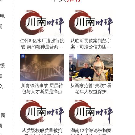
电
局
仁怀8 亿水厂遭强行接
从临沂罚款案到彭宇
管 契约精神是营商环
案：司法公信力困境
境的根本
的二十年回响
缓
需
川青铁路事故 层层转
从画家范曾“失联” 看
入
包与人才断层是痛点
老年人权益保护
：新
质
从质疑校服质量被拘
湖南12字评论被拘案