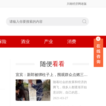
川南经济网老版
保险
酒业
产业
消费
随便
看看
宜宾：新郎被绑柱子上，围观群众点燃三四圈鞭炮，边笑边起哄
随着社会的发展和经济的
腾飞，很多人都逐渐开始
意识到，自己的思...
2021-03-27