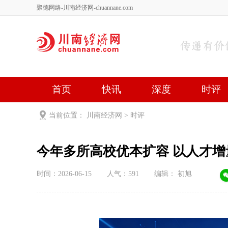
聚德网络-川南经济网-chuannane.com
首页
快讯
深度
时评
健康
文艺
关于我们
当前位置：
川南经济网
>
时评
今年多所高校优本扩容 以人才
时间：2026-06-15
人气：
591
编辑： 初旭