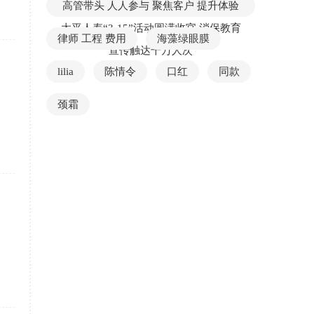
高管带头 人人参与 聚焦客户 提升体验
太平人寿“3·15”活动圆满收官 消保教育
律师 工程 费用
海藻绿眼膜
宣传触达千万人次
lilia
陈情令
口红
同款
颈霜