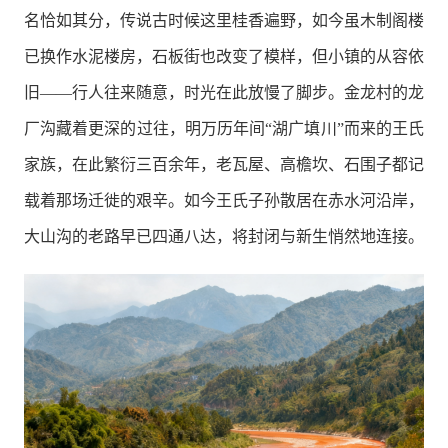
名恰如其分，传说古时候这里桂香遍野，如今虽木制阁楼
已换作水泥楼房，石板街也改变了模样，但小镇的从容依
旧——行人往来随意，时光在此放慢了脚步。金龙村的龙
厂沟藏着更深的过往，明万历年间“湖广填川”而来的王氏
家族，在此繁衍三百余年，老瓦屋、高檐坎、石围子都记
载着那场迁徙的艰辛。如今王氏子孙散居在赤水河沿岸，
大山沟的老路早已四通八达，将封闭与新生悄然地连接。