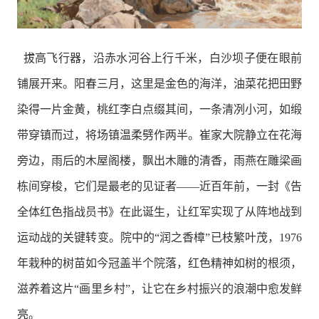
拔高飞行器，沿赤水河谷上行千米，白沙坝子便在眼前
铺展开来。阳春三月，这里是金色的海洋，油菜花把田野
染得一片金黄，桃红李白点缀其间，一条清冽小河，如缎
带穿镇而过，将场镇温柔劈作两半。崔家大院静立在花海
旁边，雨后的木屋阁楼，飘出木雕的清香，雨燕在雕梁画
栋间穿梭，它们是最老的见证者——近百年前，一封《告
全体红色指战员书》在此诞生，让红军实现了从阵地战到
运动战的关键转变。院中的“润之香樟”已枝繁叶茂，1976
年栽种的树苗如今冠盖半个院落，红色精神如树的根须，
滋养着这片“画里乡村”，让它在乡村振兴的浪潮中愈发鲜
亮。