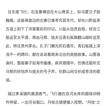
往东南飞行，石宝寨横亘在大山脊梁上，如乌蒙汉子般
巍峨。这座悬崖边的古寨已难考究其年代，却在川黔盐茶
古道上刻下了浓墨重彩的印记。川盐从自贡启程，经合江
船运至太平渡，再由马帮、挑夫沿青石板路翻山越岭运至
此，转往贵州茅台。扎子门磨光的石檐坎，青石板路上深
浅不一的蹄印，都在诉说着南来北往的商旅故事。山雾袅
袅时，整座寨子如海市蜃楼，疾风猎猎中，仿佛还能听见
马帮的铃铛声与挑夫的号子声，在群山间交织成苍凉的歌
谣。
越过茅溪镇的酱酒香气，飞行器在双河水库的碧绿间稍
作停留，一出河谷豁口，丹桂古镇便撞入视野。“丹桂”之