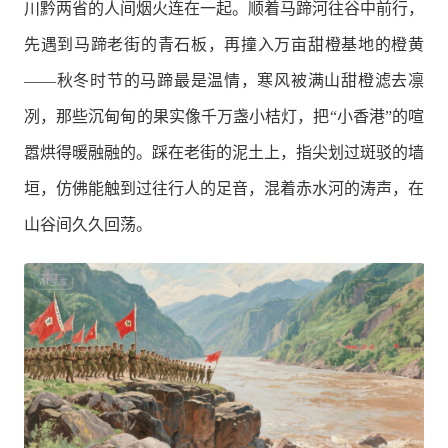
川黔两省的人间烟火连在一起。顺着马蹄河往谷中前行，
先遇到马蹄老街的青石板，再撞入万亩甜橙基地的橙黄
——秋冬时节的马蹄最是温情，寒风被满山甜橙滤去凛
冽，那些沉甸甸的果实像千万盏小桔灯，把“小香港”的喧
嚣烘得暖融融的。踩在老街的泥土上，指尖划过斑驳的墙
垣，仿佛能触到过往行人的足音，混着赤水河的涛声，在
山谷间久久回荡。