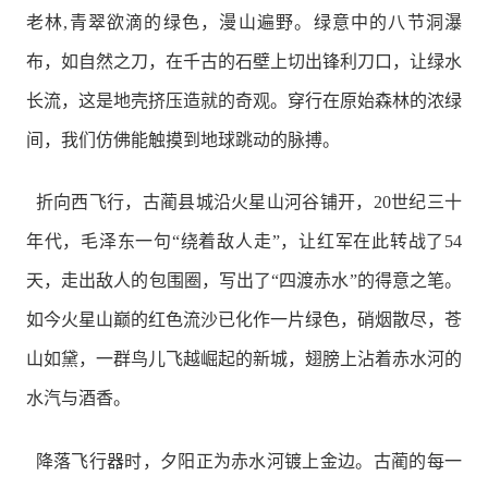
老林,青翠欲滴的绿色，漫山遍野。绿意中的八节洞瀑
布，如自然之刀，在千古的石壁上切出锋利刀口，让绿水
长流，这是地壳挤压造就的奇观。穿行在原始森林的浓绿
间，我们仿佛能触摸到地球跳动的脉搏。
折向西飞行，古蔺县城沿火星山河谷铺开，20世纪三十
年代，毛泽东一句“绕着敌人走”，让红军在此转战了54
天，走出敌人的包围圈，写出了“四渡赤水”的得意之笔。
如今火星山巅的红色流沙已化作一片绿色，硝烟散尽，苍
山如黛，一群鸟儿飞越崛起的新城，翅膀上沾着赤水河的
水汽与酒香。
降落飞行器时，夕阳正为赤水河镀上金边。古蔺的每一