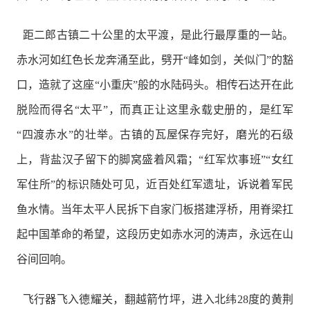
距二郎古镇二十公里的太平渡，是此行最厚重的一站。
赤水河如红色长龙奔涌至此，劈开“峰如剑，关似门”的豁
口，造就了这座“小重庆”般的水陆码头。相传石达开在此
脱险而得名“太平”，而真正让这里永载史册的，是红军
“四渡赤水”的壮举。古镇的瓦屋保存完好，磨光的石级
上，背盐汉子留下的脚窝盛着风霜；“红军炊事班”“女红
军住所”的标识随处可见，近百处红军遗址，诉说着军民
鱼水情。当年太平人民拆下自家门板搭建浮桥，用脊梁扛
起中国革命的希望，这段历史如赤水河的涛声，永远在山
谷间回响。
飞行器飞入德耀关，翻越箭竹坪，进入北纬28度的黄荆