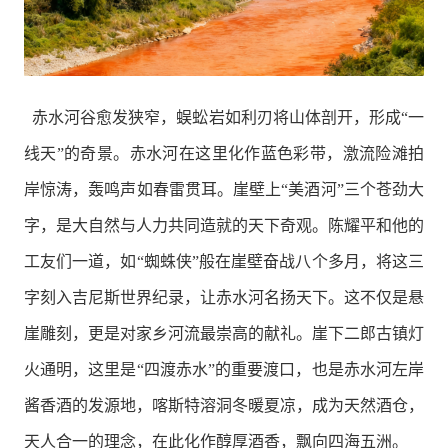
赤水河谷愈发狭窄，蜈蚣岩如利刃将山体剖开，形成“一
线天”的奇景。赤水河在这里化作蓝色彩带，激流险滩拍
岸惊涛，轰鸣声如春雷贯耳。崖壁上“美酒河”三个苍劲大
字，是大自然与人力共同造就的天下奇观。陈耀平和他的
工友们一道，如“蜘蛛侠”般在崖壁奋战八个多月，将这三
字刻入吉尼斯世界纪录，让赤水河名扬天下。这不仅是悬
崖雕刻，更是对家乡河流最崇高的献礼。崖下二郎古镇灯
火通明，这里是“四渡赤水”的重要渡口，也是赤水河左岸
酱香酒的发源地，喀斯特溶洞冬暖夏凉，成为天然酒仓，
天人合一的理念，在此化作醇厚酒香，飘向四海五洲。