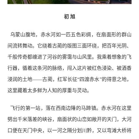
初 旭
乌蒙山腹地，赤水河如一匹五色彩绸，在扇面形的群山
间流转舞动。它绕着古蔺的版图三面环绕，把百年光阴、
千般传奇都缠进了河谷的雾霭与山风里。我乘着想象的飞
行器，循着这条河的脉络，闯入这片被红色浸染、被酒香
浸润的土地——古蔺，红军长征“四渡赤水”的得意之地，
这里藏着太多鲜为人知的厚重与灵动。
飞行的第一站，落在西南边陲的马蹄镇。赤水河在这里
劈出千米落差的峡谷，扇面状的山峦如敞开的天门，大河
口便在天门中央，以一河之隔分划川黔，又以弯滩大桥将