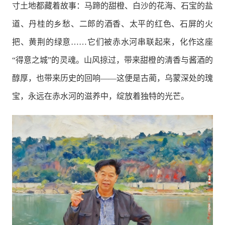
寸土地都藏着故事：马蹄的甜橙、白沙的花海、石宝的盐
道、丹桂的乡愁、二郎的酒香、太平的红色、石屏的火
把、黄荆的绿意……它们被赤水河串联起来，化作这座
“得意之城”的灵魂。山风掠过，带来甜橙的清香与酱酒的
醇厚，也带来历史的回响——这便是古蔺，乌蒙深处的瑰
宝，永远在赤水河的滋养中，绽放着独特的光芒。