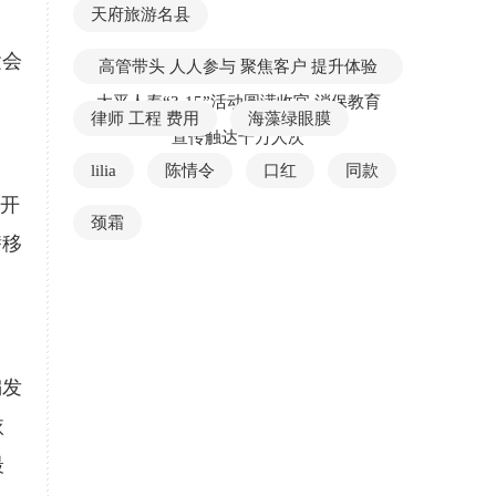
天府旅游名县
运会
高管带头 人人参与 聚焦客户 提升体验
太平人寿“3·15”活动圆满收官 消保教育
律师 工程 费用
海藻绿眼膜
宣传触达千万人次
lilia
陈情令
口红
同款
实开
颈霜
潜移
编发
依
最