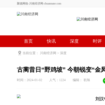
聚德网络-川南经济网-chuannane.com
首页
快讯
深度
时评
健康
文艺
关于我们
当前位置：
川南经济网
>
深度
古蔺昔日“野鸡坡” 今朝锐变“金
时间：2024-01-02
人气：
1224
编辑： 初旭