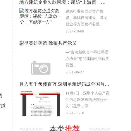
地方建筑企业欠款困境：谨防“上游倒一个，下游停一片”
建筑行业在固定资产投
资、基础设施建设、吸纳
就业等方面发挥着重...
2024-10-08
彰显英雄美德 致敬共产党员
---“古蔺新联会”“手拉手爱
心协会”慰问建国村68位党
员图...
2021-06-27
月入五千负债百万 深圳单亲妈妈成全国首个破产人
11月9日，深圳个人破产案
资
件信息网发布的法院公开
村道
文书显示，深...
2021-11-10
本类
推荐