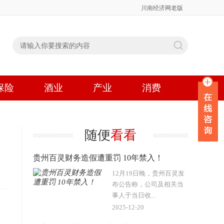
川南经济网老版
保险
酒业
产业
消费
随便
看看
贵州百灵财务造假遭重罚 10年禁入！
12月19日晚，贵州百灵发
布公告称，公司及相关当
事人于当日收...
2025-12-20