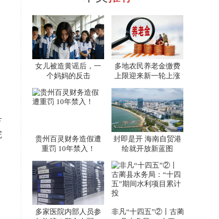
、
女儿被造黄谣后，一
多地农民养老金缴费
个妈妈的反击
上限迎来新一轮上涨
、
县
院
贵州百灵财务造假遭
封即是开 海南自贸港
重罚 10年禁入！
绘就开放新蓝图
多家医院内部人员参
非凡“十四五”②丨古蔺