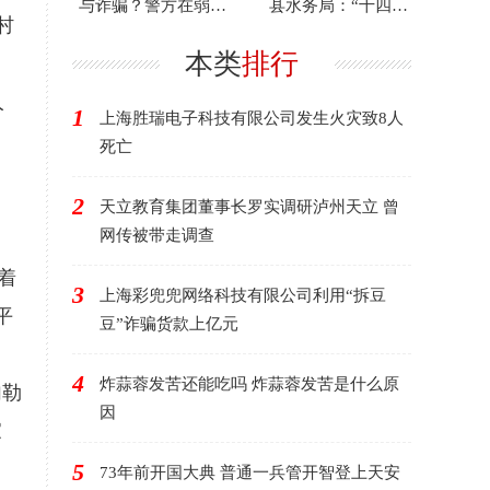
与诈骗？警方在弱电
县水务局：“十四
村
井里发现神秘“黑匣
五”期间水利项目累计
子”
投
本类
排行
人
1
上海胜瑞电子科技有限公司发生火灾致8人
死亡
2
天立教育集团董事长罗实调研泸州天立 曾
网传被带走调查
着
3
上海彩兜兜网络科技有限公司利用“拆豆
平
豆”诈骗货款上亿元
4
炸蒜蓉发苦还能吃吗 炸蒜蓉发苦是什么原
勾勒
因
家
5
73年前开国大典 普通一兵管开智登上天安