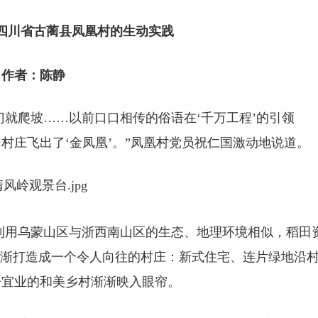
在四川省古蔺县凤凰村的生动实践
作者：陈静
就爬坡……以前口口相传的俗语在‘千万工程’的引领
，旧村庄飞出了‘金凤凰’。”凤凰村党员祝仁国激动地说道。
利用乌蒙山区与浙西南山区的生态、地理环境相似，稻田
逐渐打造成一个令人向往的村庄：新式住宅、连片绿地沿
居宜业的和美乡村渐渐映入眼帘。