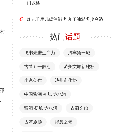
门城楼
6
炸丸子用几成油温 炸丸子油温多少合适
村
热门
话题
飞书先进生产力
汽车第一城
，
古蔺五一假期
泸州文旅新地标
小说创作
泸州市作协
部
中国酱酒 初旭 赤水河
年
酱酒 初旭 赤水河
古蔺文旅
古蔺旅游
得意之笔