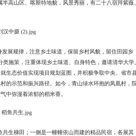
半高山区、喀斯特地貌，风景秀丽，有二十八宿拜紫薇
身发展规律，注意乡土味道，保留乡村风貌，留住田园乡
分类施策，注重体现乡土味道、自身特色，邀请清华大学
绘就生态价值实现项目规划蓝图，并积极争取中央、省市
美村的示范和振兴路径。如今，青山绿水环抱的凤凰村，
空气中弥漫着浓郁的稻米香。
共生梯田；一侧是一幢幢依山而建的精品民宿，各展其