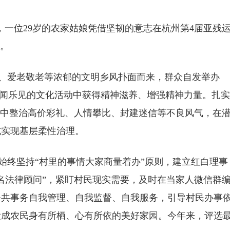
一位29岁的农家姑娘凭借坚韧的意志在杭州第4届亚残
界。
爱老敬老等浓郁的文明乡风扑面而来，群众自发举办
在喜闻乐见的文化活动中获得精神滋养、增强精神力量。扎
集中整治高价彩礼、人情攀比、封建迷信等不良风气，在
式实现基层柔性治理。
终坚持“村里的事情大家商量着办”原则，建立红白理事
名法律顾问”，紧盯村民现实需要，及时在当家人微信群
公共事务自我管理、自我监督、自我服务，引导村民办事
设成农民身有所栖、心有所依的美好家园。今年来，评选