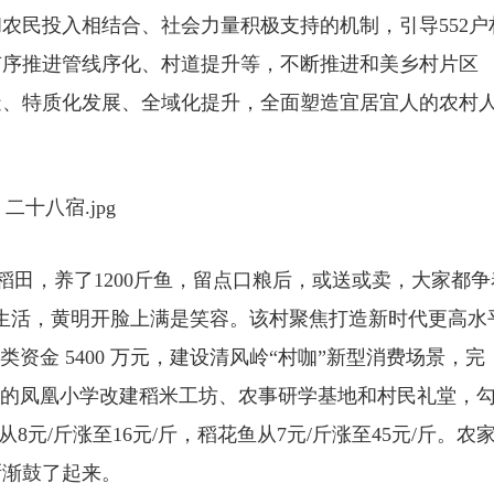
农民投入相结合、社会力量积极支持的机制，引导552户
有序推进管线序化、村道提升等，不断推进和美乡村片区
造、特质化发展、全域化提升，全面塑造宜居宜人的农村
田，养了1200斤鱼，留点口粮后，或送或卖，大家都争
的生活，黄明开脸上满是笑容。该村聚焦打造新时代更高水
资金 5400 万元，建设清风岭“村咖”新型消费场景，完
置的凤凰小学改建稻米工坊、农事研学基地和村民礼堂，
8元/斤涨至16元/斤，稻花鱼从7元/斤涨至45元/斤。农
渐渐鼓了起来。